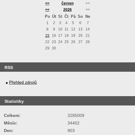
<<
červen
>>
<<
2026
>>
Po
Út
St
Čt
Pá
So
Ne
1
2
3
4
5
6
7
8
9
10
11
12
13
14
15
16
17
18
19
20
21
22
23
24
25
26
27
28
29
30
RSS
Přehled zdrojů
Statistiky
Celkem:
3285009
Měsíc:
34402
Den:
903