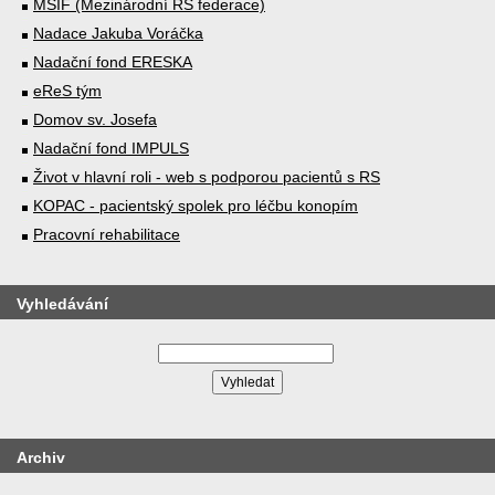
MSIF (Mezinárodní RS federace)
Nadace Jakuba Voráčka
Nadační fond ERESKA
eReS tým
Domov sv. Josefa
Nadační fond IMPULS
Život v hlavní roli - web s podporou pacientů s RS
KOPAC - pacientský spolek pro léčbu konopím
Pracovní rehabilitace
Vyhledávání
Archiv