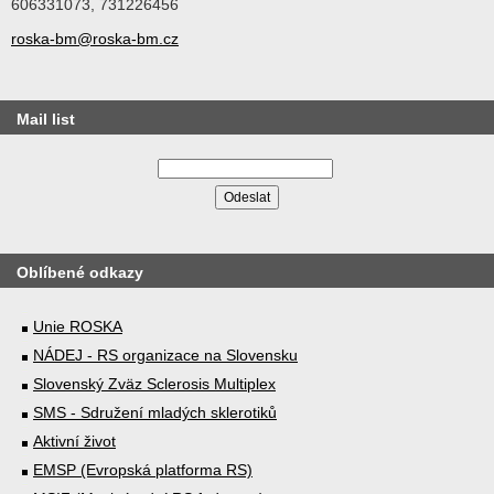
606331073, 731226456
roska-bm@roska-bm.cz
Mail list
Oblíbené odkazy
Unie ROSKA
NÁDEJ - RS organizace na Slovensku
Slovenský Zväz Sclerosis Multiplex
SMS - Sdružení mladých sklerotiků
Aktivní život
EMSP (Evropská platforma RS)