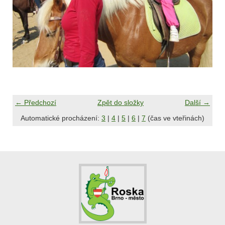
← Předchozí
Zpět do složky
Další →
Automatické procházení:
3
|
4
|
5
|
6
|
7
(čas ve vteřinách)