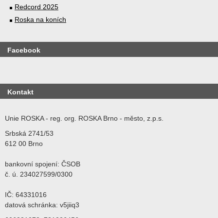
Redcord 2025
Roska na koních
Facebook
Kontakt
Unie ROSKA - reg. org. ROSKA Brno - město, z.p.s.
Srbská 2741/53
612 00 Brno
bankovní spojení: ČSOB
č. ú. 234027599/0300
IČ: 64331016
datová schránka: v5jiiq3