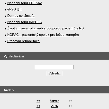
Nadační fond ERESKA
eReS tým
Domov sv. Josefa
Nadační fond IMPULS
Život v hlavní roli - web s podporou pacientů s RS
KOPAC - pacientský spolek pro léčbu konopím
Pracovní rehabilitace
Vyhledávání
Archiv
<<
červen
>>
<<
2026
>>