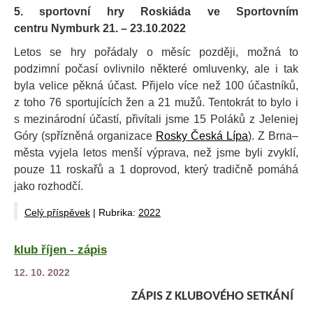
5. sportovní hry Roskiáda ve Sportovním
centru Nymburk 21. – 23.10.2022
Letos se hry pořádaly o měsíc později, možná to
podzimní počasí ovlivnilo některé omluvenky, ale i tak
byla velice pěkná účast. Přijelo více než 100 účastníků,
z toho 76 sportujících žen a 21 mužů. Tentokrát to bylo i
s mezinárodní účastí, přivítali jsme 15 Poláků z Jeleniej
Góry (spřízněná organizace
Rosky Česká Lípa
). Z Brna–
města vyjela letos menší výprava, než jsme byli zvyklí,
pouze 11 roskařů a 1 doprovod, který tradičně pomáhá
jako rozhodčí.
Celý příspěvek
|
Rubrika:
2022
klub říjen - zápis
12. 10. 2022
ZÁPIS Z KLUBOVÉHO SETKÁNÍ