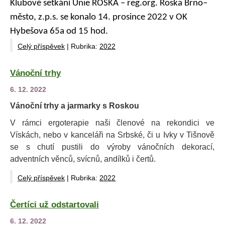
K
lubové setkání Unie ROSKA – reg.org. Roska Brno–
město, z.p.s. se konalo
14. prosince 2022 v OK
Hybešova 65a od 15 hod.
Celý příspěvek
|
Rubrika:
2022
Vánoční trhy
6. 12. 2022
Vánoční trhy a jarmarky s Roskou
V rámci ergoterapie naši členové na rekondici ve
Vískách, nebo v kanceláři na Srbské, či u Ivky v Tišnově
se s chutí pustili do výroby vánočních dekorací,
adventních věnců, svícnů, andílků i čertů.
Celý příspěvek
|
Rubrika:
2022
Čertíci už odstartovali
6. 12. 2022