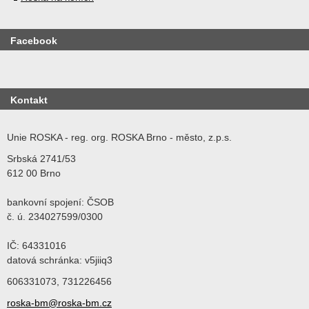
Facebook
Kontakt
Unie ROSKA - reg. org. ROSKA Brno - město, z.p.s.
Srbská 2741/53
612 00 Brno
bankovní spojení: ČSOB
č. ú. 234027599/0300
IČ: 64331016
datová schránka: v5jiiq3
606331073, 731226456
roska-bm@roska-bm.cz