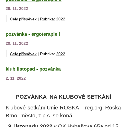
29. 11. 2022
Celý příspěvek
|
Rubrika:
2022
pozvánka - ergoterapie I
29. 11. 2022
Celý příspěvek
|
Rubrika:
2022
klub listopad - pozvánka
2. 11. 2022
POZVÁNKA NA KLUBOVÉ SETKÁNÍ
Klubové setkání Unie ROSKA – reg.org. Roska
Brno–město, z.p.s. se koná
9. listopadu
2022
v OK Hybešova 65a od 15