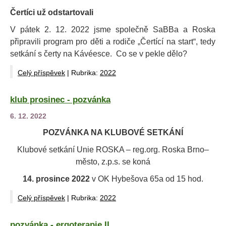
Čertíci už odstartovali
V pátek 2. 12. 2022 jsme společně SaBBa a Roska
připravili program pro děti a rodiče „Čertící na start“, tedy
setkání s čerty na Kávéesce. Co se v pekle dělo?
Celý příspěvek
|
Rubrika:
2022
klub prosinec - pozvánka
6. 12. 2022
POZVÁNKA NA KLUBOVÉ SETKÁNÍ
Klubové setkání Unie ROSKA – reg.org. Roska Brno–
město, z.p.s. se koná
14. prosince
2022
v OK Hybešova 65a od 15 hod.
Celý příspěvek
|
Rubrika:
2022
pozvánka - ergoterapie II