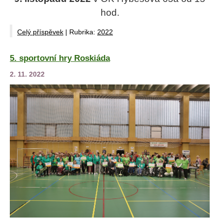
hod.
Celý příspěvek
|
Rubrika:
2022
5. sportovní hry Roskiáda
2. 11. 2022