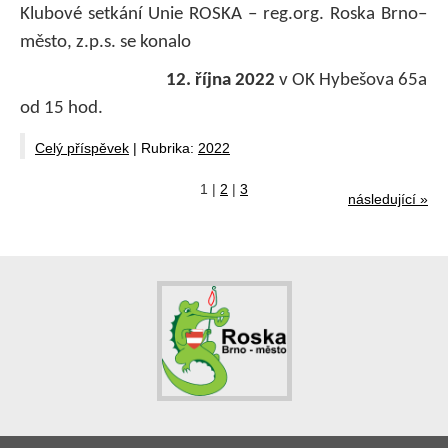
Klubové setkání Unie ROSKA – reg.org. Roska Brno–
město, z.p.s. se konalo
12. října
2022
v OK Hybešova 65a
od 15 hod.
Celý příspěvek
|
Rubrika:
2022
1
|
2
|
3
následující »