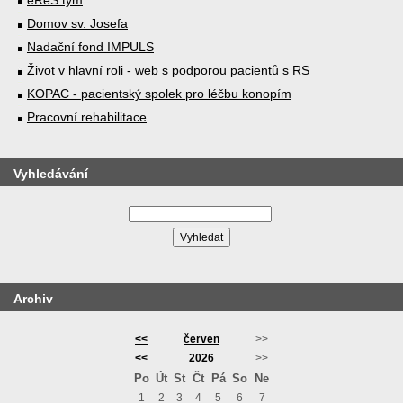
eReS tým
Domov sv. Josefa
Nadační fond IMPULS
Život v hlavní roli - web s podporou pacientů s RS
KOPAC - pacientský spolek pro léčbu konopím
Pracovní rehabilitace
Vyhledávání
Archiv
<<
červen
>>
<<
2026
>>
Po
Út
St
Čt
Pá
So
Ne
1
2
3
4
5
6
7