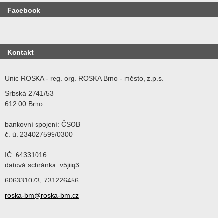
Facebook
Kontakt
Unie ROSKA - reg. org. ROSKA Brno - město, z.p.s.
Srbská 2741/53
612 00 Brno
bankovní spojení: ČSOB
č. ú. 234027599/0300
IČ: 64331016
datová schránka: v5jiiq3
606331073, 731226456
roska-bm@roska-bm.cz