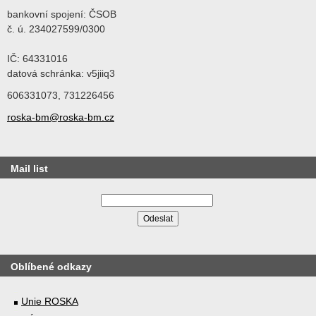
bankovní spojení: ČSOB
č. ú. 234027599/0300
IČ: 64331016
datová schránka: v5jiiq3
606331073, 731226456
roska-bm@roska-bm.cz
Mail list
Oblíbené odkazy
Unie ROSKA