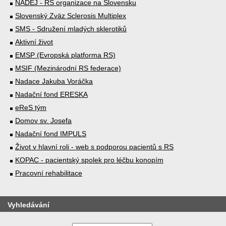
NÁDEJ - RS organizace na Slovensku
Slovenský Zväz Sclerosis Multiplex
SMS - Sdružení mladých sklerotiků
Aktivní život
EMSP (Evropská platforma RS)
MSIF (Mezinárodní RS federace)
Nadace Jakuba Voráčka
Nadační fond ERESKA
eReS tým
Domov sv. Josefa
Nadační fond IMPULS
Život v hlavní roli - web s podporou pacientů s RS
KOPAC - pacientský spolek pro léčbu konopím
Pracovní rehabilitace
Vyhledávání