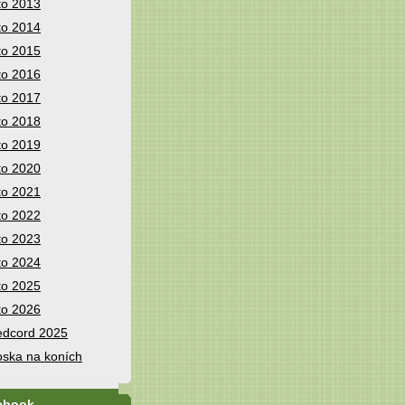
to 2013
to 2014
to 2015
to 2016
to 2017
to 2018
to 2019
to 2020
to 2021
to 2022
to 2023
to 2024
to 2025
to 2026
dcord 2025
ska na koních
ebook