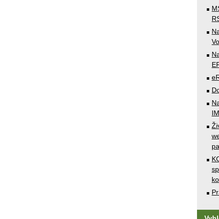
MS
RS
N
Vo
Na
E
e
Do
Na
I
Ži
we
pa
KO
sp
k
Pr
Vyh