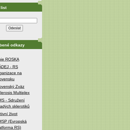
list
íbené odkazy
nie ROSKA
ÁDEJ - RS
ganizace na
ovensku
ovenský Zväz
lerosis Multiplex
S - Sdružení
adých sklerotiků
tivní život
MSP (Evropská
atforma RS)