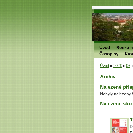
Úvod
Roska n
Časopisy
Kro
Úvod
»
2026
»
06
Archiv
Nalezené pří
Nebyly nalezeny 
Nalezené slož
1
D
F