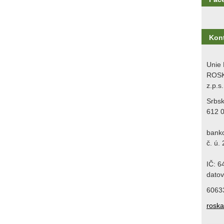
Kon
Unie 
ROSK
z.p.s.
Srbs
612 
bank
č. ú.
IČ: 
datov
6063
rosk