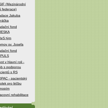
IF (Mezinárodní
 federace)
adace Jakuba
ráčka
dační fond
RESKA
ReS tým
mov sv. Josefa
dační fond
MPULS
vot v hlavní roli -
b s podporou
cientů s RS
PAC - pacientský
olek pro léčbu
onopím
acovní rehabilitace
ledávání