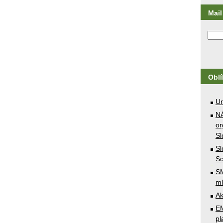
Mail 
Obl
U
N
or
Sl
Sl
Sc
SM
ml
Ak
E
pl