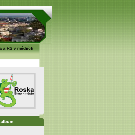
 a RS v médiích
oalbum