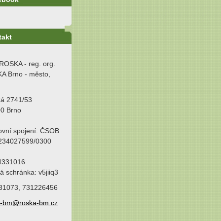
takt
ROSKA - reg. org.
A Brno - město,
ká 2741/53
00 Brno
ovní spojení: ČSOB
 234027599/0300
64331016
á schránka: v5jiiq3
31073, 731226456
a-bm@roska-bm.cz