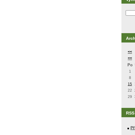
Arch
<<
<<
Po
1
8
15
22
29
RSS
Př