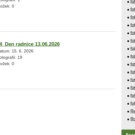
fo
ložek:
0
fo
fo
fo
fo
fo
4_Den radnice 13.06.2026
fo
atum:
15. 6. 2026
fo
otografií:
19
ložek:
0
fo
fo
fo
fo
fo
fo
Re
Ro
Fac