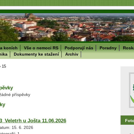
a koních
Vše o nemoci RS
Podporují nás
Poradny
Roska
nika
Dokumenty ke stažení
Archiv
»
15
spěvky
žádné příspěvky
ky
3_Veletrh u Jošta 11.06.2026
Fot
atum:
15. 6. 2026
otografií:
1