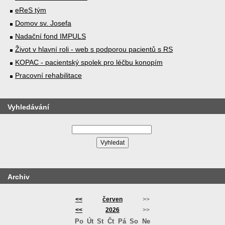
eReS tým
Domov sv. Josefa
Nadační fond IMPULS
Život v hlavní roli - web s podporou pacientů s RS
KOPAC - pacientský spolek pro léčbu konopím
Pracovní rehabilitace
Vyhledávání
Archiv
<<
červen
>>
<<
2026
>>
Po
Út
St
Čt
Pá
So
Ne