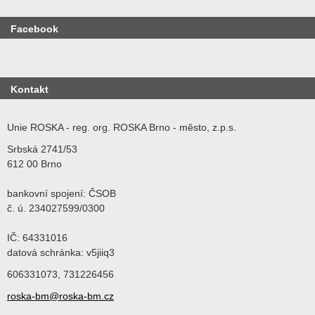
Facebook
Kontakt
Unie ROSKA - reg. org. ROSKA Brno - město, z.p.s.
Srbská 2741/53
612 00 Brno
bankovní spojení: ČSOB
č. ú. 234027599/0300
IČ: 64331016
datová schránka: v5jiiq3
606331073, 731226456
roska-bm@roska-bm.cz