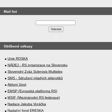
Mail list
Oblíbené odkazy
Unie ROSKA
NÁDEJ - RS organizace na Slovensku
Slovenský Zväz Sclerosis Multiplex
SMS - Sdružení mladých sklerotiků
Aktivní život
EMSP (Evropská platforma RS)
MSIF (Mezinárodní RS federace)
Nadace Jakuba Voráčka
Nadační fond ERESKA