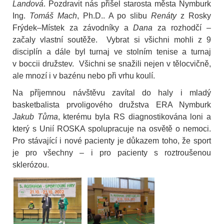
Landová
. Pozdravit nás přišel starosta města Nymburk
Ing.
Tomáš Mach
, Ph.D.. A po slibu
Renáty
z Rosky
Frýdek–Místek za závodníky a
Dana
za rozhodčí –
začaly vlastní soutěže. Vybrat si všichni mohli z 9
disciplín a dále byl turnaj ve stolním tenise a turnaj
v boccii družstev. Všichni se snažili nejen v tělocvičně,
ale mnozí i v bazénu nebo při vrhu koulí.
Na příjemnou návštěvu zavítal do haly i mladý
basketbalista prvoligového družstva ERA Nymburk
Jakub Tůma
, kterému byla RS diagnostikována loni a
který s Unií ROSKA spolupracuje na osvětě o nemoci.
Pro stávající i nové pacienty je důkazem toho, že sport
je pro všechny – i pro pacienty s roztroušenou
sklerózou
.