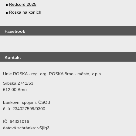
Redcord 2025
Roska na koních
Facebook
Kontakt
Unie ROSKA - reg. org. ROSKA Brno - město, z.p.s.
Srbská 2741/53
612 00 Brno
bankovní spojení: ČSOB
č. ú. 234027599/0300
IČ: 64331016
datová schránka: v5jiiq3