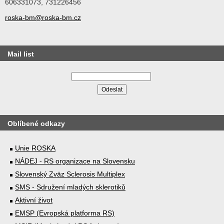
606331073, 731226456
roska-bm@roska-bm.cz
Mail list
Oblíbené odkazy
Unie ROSKA
NÁDEJ - RS organizace na Slovensku
Slovenský Zväz Sclerosis Multiplex
SMS - Sdružení mladých sklerotiků
Aktivní život
EMSP (Evropská platforma RS)