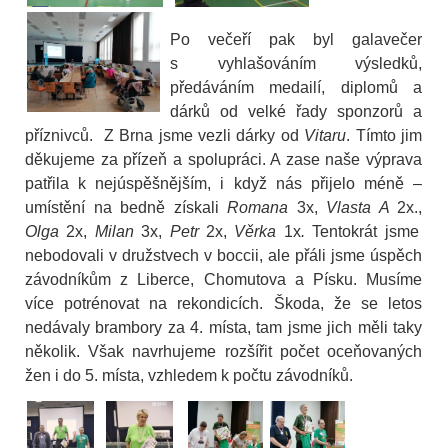
Po večeří pak byl galavečer
s vyhlašováním výsledků,
předáváním medailí, diplomů a
dárků od velké řady sponzorů a
příznivců. Z Brna jsme vezli dárky od
Vitaru
. Tímto jim
děkujeme za přízeň a spolupráci. A zase naše výprava
patřila k nejúspěšnějším, i když nás přijelo méně –
umístění na bedně získali
Romana
3x,
Vlasta A
2x.,
Olga
2x,
Milan
3x,
Petr
2x,
Věrka
1x
.
Tentokrát jsme
nebodovali v družstvech v boccii, ale přáli jsme úspěch
závodníkům z Liberce, Chomutova a Písku. Musíme
více potrénovat na rekondicích. Škoda, že se letos
nedávaly brambory za 4. místa, tam jsme jich měli taky
několik. Však navrhujeme rozšířit počet oceňovaných
žen i do 5. místa, vzhledem k počtu závodníků.