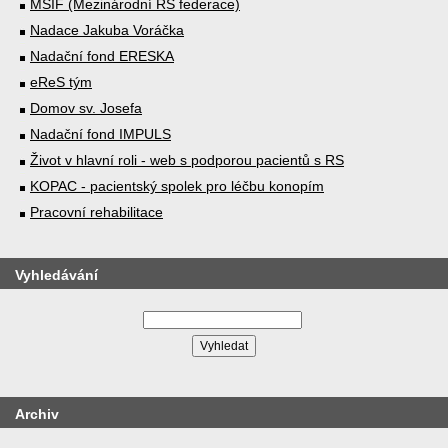
MSIF (Mezinárodní RS federace)
Nadace Jakuba Voráčka
Nadační fond ERESKA
eReS tým
Domov sv. Josefa
Nadační fond IMPULS
Život v hlavní roli - web s podporou pacientů s RS
KOPAC - pacientský spolek pro léčbu konopím
Pracovní rehabilitace
Vyhledávání
Archiv