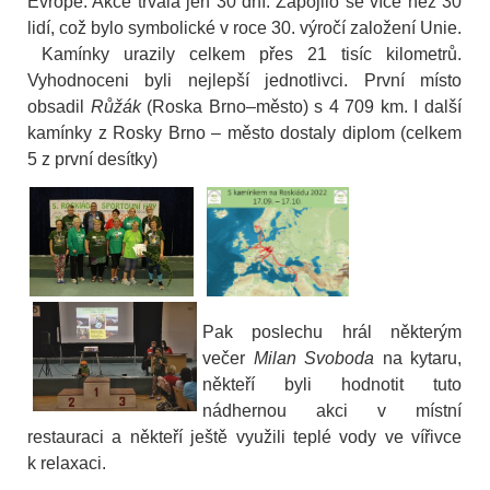
Evropě. Akce trvala jen 30 dní. Zapojilo se více než 30
lidí, což bylo symbolické v roce 30. výročí založení Unie.
Kamínky urazily celkem přes 21 tisíc kilometrů.
Vyhodnoceni byli nejlepší jednotlivci. První místo
obsadil
Růžák
(Roska Brno–město) s 4 709 km. I další
kamínky z Rosky Brno – město dostaly diplom (celkem
5 z první desítky)
Pak poslechu hrál některým
večer
Milan Svoboda
na kytaru,
někteří byli hodnotit tuto
nádhernou akci v místní
restauraci a někteří ještě využili teplé vody ve vířivce
k relaxaci.