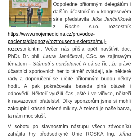
Odpoledne přítomným delegátům i
dalším účastníkům v kongresovém
sále představila
Jitka Jančaříková
z
Roche
s.r.o. rozcestník
https://www.mojemedicina.cz/pruvodce-
pacienta/diagnozy/roztrousena-skleroza/muj-
rozcestnik.html
. Večer nás přišla opět navštívit doc.
PhDr. Dr. phil.
Laura Janáčková
, CSc. se zajímavým
tématem –
Stárnutí s nonšalancí
. A dá se říci, že právě
účastníci sportovních her to téměř zvládají, ale některé
rady a doporučení se určitě přítomným budou někdy
hodit. A pak pokračovala beseda plná otázek i
odpovědí. Někteří využili čas ještě i ve vířivce, někteří
k navazování přátelství. Díky sponzorům jsme si mohli
zakoupit i krásné zelené mikiny. A zelená je naše barva,
ta nám moc sluší.
V sobotu po slavnostním nástupu všech závodníků
zahájila hry předsedkyně Unie ROSKA Ing.
Jiřina