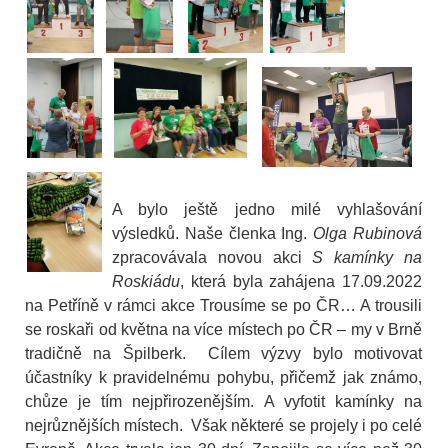
A bylo ještě jedno milé vyhlašování
výsledků. Naše členka Ing.
Olga Rubinová
zpracovávala novou akci
S kamínky na
Roskiádu
, která byla zahájena 17.09.2022
na Petříně v rámci akce Trousíme se po ČR… A trousili
se roskaři od května na více místech po ČR – my v Brně
tradičně na Špilberk. Cílem výzvy bylo motivovat
účastníky k pravidelnému pohybu, přičemž jak známo,
chůze je tím nejpřirozenějším. A vyfotit kamínky na
nejrůznějších místech. Však některé se projely i po celé