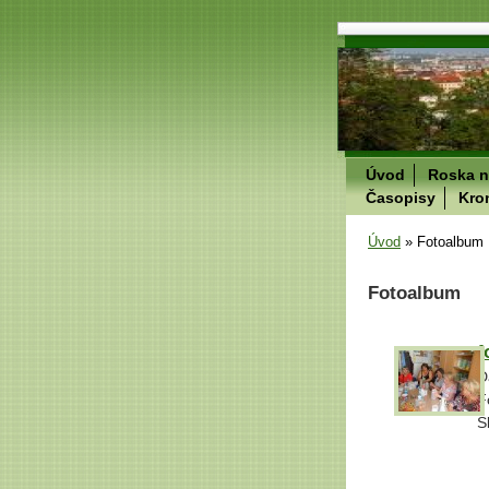
Úvod
Roska n
Časopisy
Kro
Úvod
»
Fotoalbum
Fotoalbum
f
D
F
S