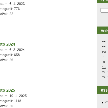
atum:
6. 1. 2023
otografií:
776
ložek:
22
Arch
<<
oto 2024
<<
atum:
6. 2. 2024
Po
otografií:
658
1
ložek:
26
8
15
22
29
oto 2025
RSS
atum:
10. 1. 2025
otografií:
1118
Př
ložek:
25