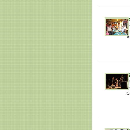
f
D
F
S
f
D
F
S
f