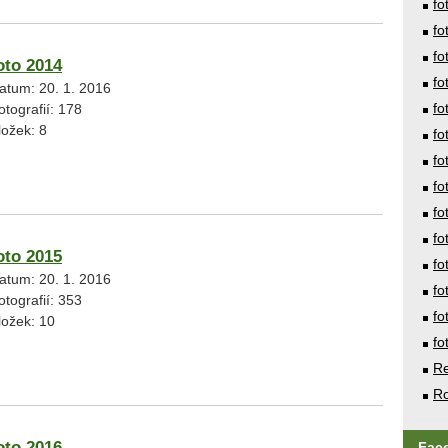
fo
fo
fo
oto 2014
fo
atum:
20. 1. 2016
fo
otografií:
178
ložek:
8
fo
fo
fo
fo
fo
oto 2015
fo
atum:
20. 1. 2016
fo
otografií:
353
fo
ložek:
10
fo
Re
Ro
oto 2016
Fac