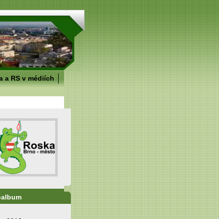
 a RS v médiích
oalbum