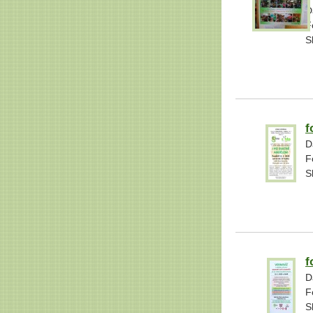
D
F
S
f
D
F
S
f
D
F
S