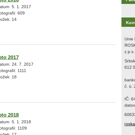
atum:
5. 1. 2017
otografií:
609
ložek:
14
Kon
Unie 
ROSK
z.p.s.
oto 2017
Srbs
atum:
24. 7. 2017
612 
otografií:
1111
ložek:
18
bank
č. ú.
IČ: 
datov
oto 2018
6063
atum:
5. 1. 2018
rosk
otografií:
1109
ložek:
17