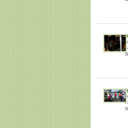
f
D
F
S
f
D
F
S