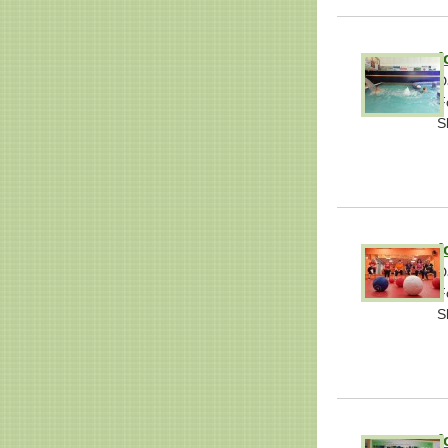
f
D
F
S
f
D
F
S
f