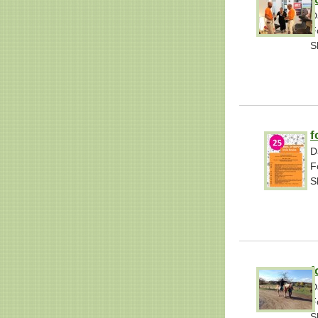
D
F
S
f
D
F
S
f
D
F
S