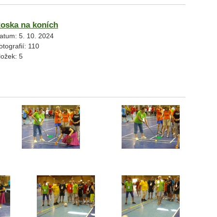
oska na koních
atum:
5. 10. 2024
otografií:
110
ložek:
5