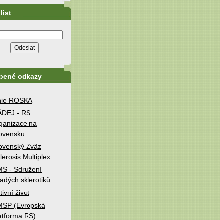
list
íbené odkazy
nie ROSKA
ÁDEJ - RS
ganizace na
ovensku
ovenský Zväz
lerosis Multiplex
S - Sdružení
adých sklerotiků
tivní život
MSP (Evropská
atforma RS)