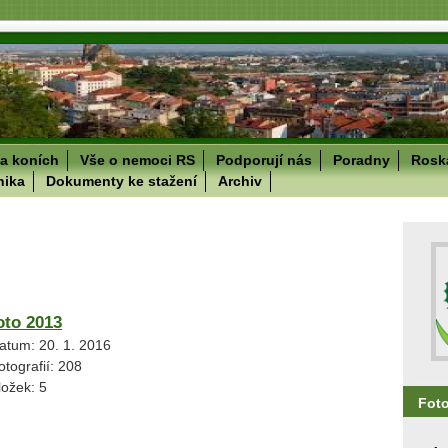
a koních
Vše o nemoci RS
Podporují nás
Poradny
Roska
nika
Dokumenty ke stažení
Archiv
oto 2013
atum:
20. 1. 2016
otografií:
208
ložek:
5
Fot