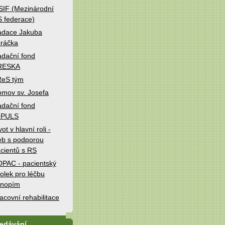
IF (Mezinárodní
 federace)
adace Jakuba
ráčka
dační fond
RESKA
ReS tým
mov sv. Josefa
dační fond
MPULS
vot v hlavní roli -
b s podporou
cientů s RS
PAC - pacientský
olek pro léčbu
onopím
acovní rehabilitace
ledávání