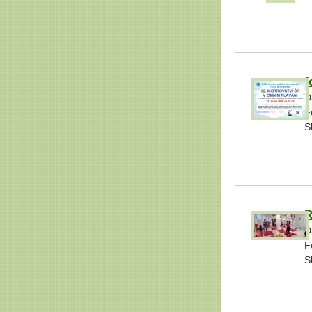
f
D
F
S
R
D
F
S