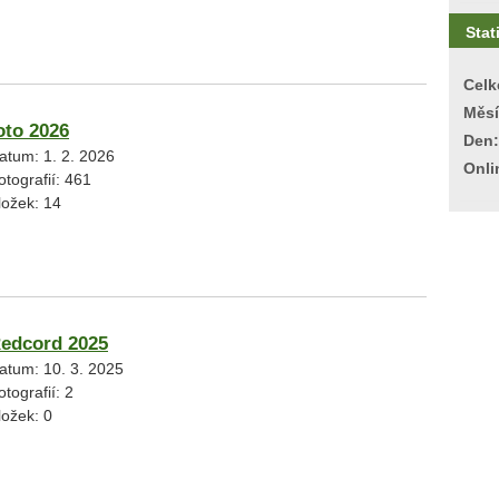
Stat
Celk
Měsí
oto 2026
Den:
atum:
1. 2. 2026
Onli
otografií:
461
ložek:
14
edcord 2025
atum:
10. 3. 2025
otografií:
2
ložek:
0