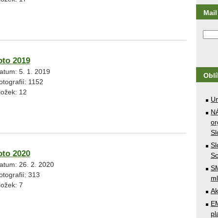
Mail 
oto 2019
atum:
5. 1. 2019
Obl
otografií:
1152
ložek:
12
U
N
or
Sl
Sl
oto 2020
Sc
atum:
26. 2. 2020
SM
otografií:
313
ml
ložek:
7
Ak
E
pl