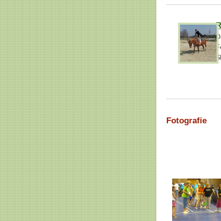
R
D
F
S
Fotografie