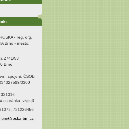
takt
ROSKA - reg. org.
A Brno - město,
ká 2741/53
00 Brno
ovní spojení: ČSOB
 234027599/0300
64331016
á schránka: v5jiiq3
31073, 731226456
a-bm@roska-bm.cz