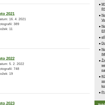
MS
RS
oto 2021
N
atum:
16. 4. 2021
Vo
otografií:
389
Na
ložek:
11
E
e
Do
Na
I
oto 2022
Ži
atum:
5. 2. 2022
we
otografií:
748
pa
ložek:
19
KO
sp
k
Pr
oto 2023
Vyh