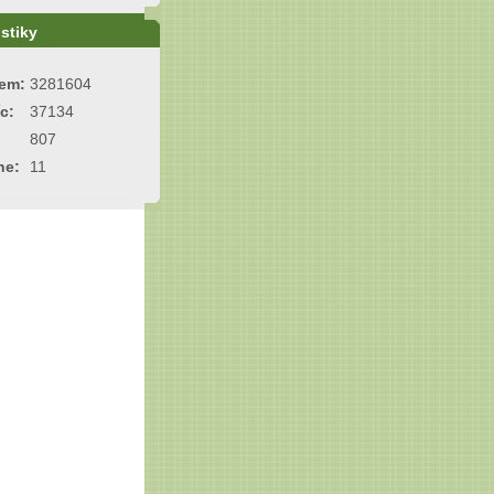
istiky
em:
3281604
c:
37134
807
ne:
11