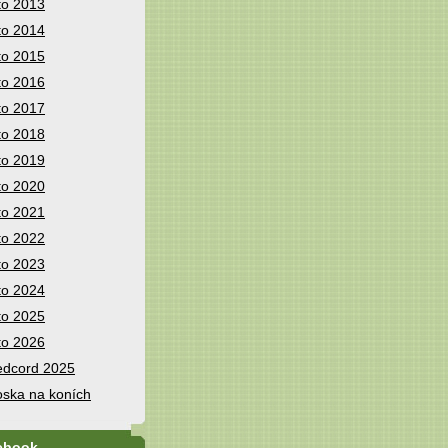
to 2013
to 2014
to 2015
to 2016
to 2017
to 2018
to 2019
to 2020
to 2021
to 2022
to 2023
to 2024
to 2025
to 2026
dcord 2025
ska na koních
ebook