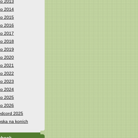
to 2013
to 2014
to 2015
to 2016
to 2017
to 2018
to 2019
to 2020
to 2021
to 2022
to 2023
to 2024
to 2025
to 2026
dcord 2025
ska na koních
ebook