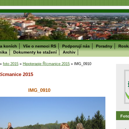
a koních
Vše o nemoci RS
Podporují nás
Poradny
Roska
nika
Dokumenty ke stažení
Archiv
»
foto 2015
»
Hipoterapie Řícmanice 2015
»
IMG_0910
Řícmanice 2015
IMG_0910
Fot