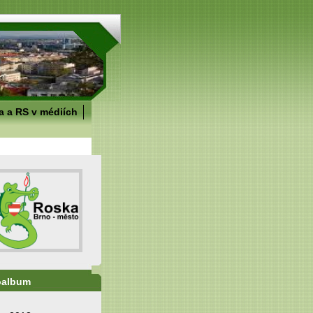
 a RS v médiích
oalbum