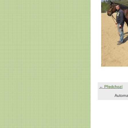
← Předchozí
Automa