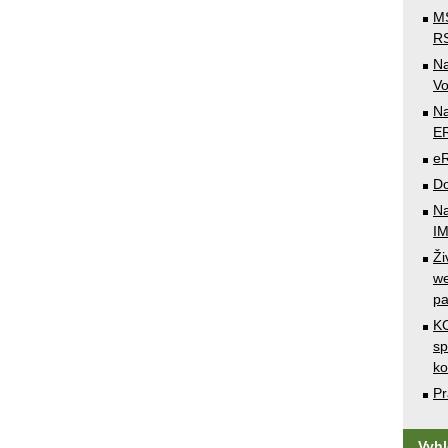
MS
RS
N
Vo
Na
E
e
Do
Na
I
Ži
we
pa
KO
sp
k
Pr
Vyh