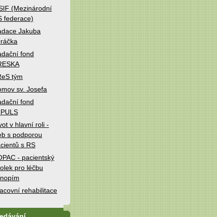
IF (Mezinárodní
 federace)
adace Jakuba
ráčka
dační fond
RESKA
ReS tým
mov sv. Josefa
dační fond
MPULS
vot v hlavní roli -
b s podporou
cientů s RS
PAC - pacientský
olek pro léčbu
onopím
acovní rehabilitace
ledávání