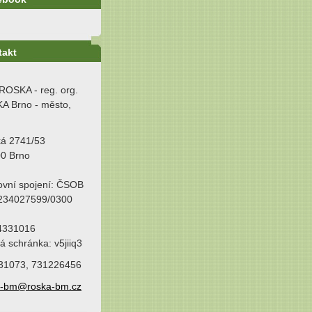
takt
ROSKA - reg. org.
A Brno - město,
ká 2741/53
00 Brno
ovní spojení: ČSOB
 234027599/0300
64331016
á schránka: v5jiiq3
31073, 731226456
a-bm@roska-bm.cz