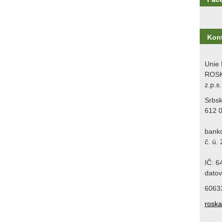
Kon
Unie 
ROSK
z.p.s.
Srbs
612 
bank
č. ú.
IČ: 
datov
6063
rosk