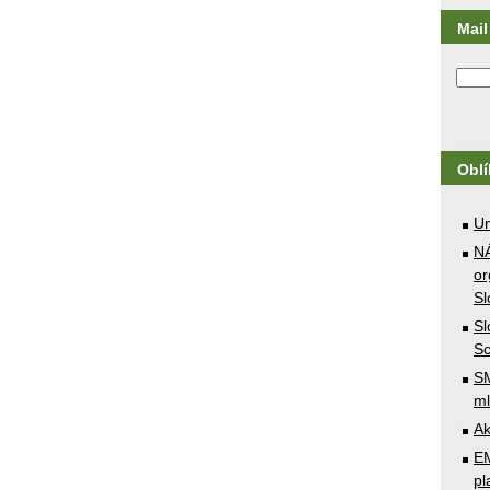
Mail 
Obl
U
N
or
Sl
Sl
Sc
SM
ml
Ak
E
pl