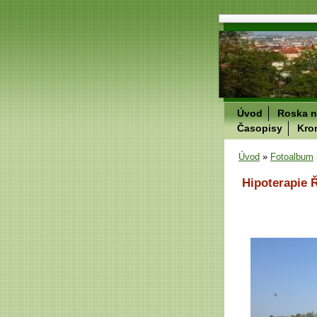
Úvod
Roska n
Časopisy
Kro
Úvod
»
Fotoalbum
Hipoterapie 