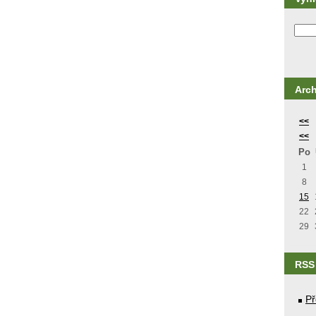
Arch
<<
<<
Po
1
8
15
22
29
RSS
Př