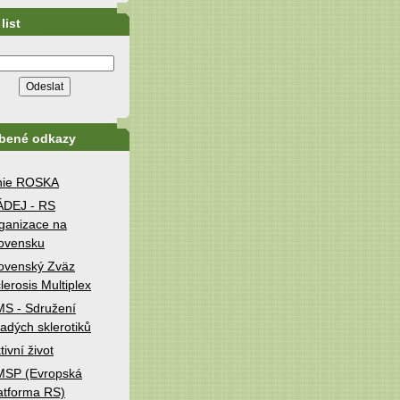
list
íbené odkazy
nie ROSKA
ÁDEJ - RS
ganizace na
ovensku
ovenský Zväz
lerosis Multiplex
S - Sdružení
adých sklerotiků
tivní život
MSP (Evropská
atforma RS)