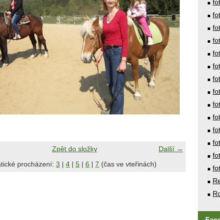
fo
fo
fo
fo
fo
fo
fo
fo
fo
fo
fo
fo
Zpět do složky
Další →
fo
tické procházení:
3
|
4
|
5
|
6
|
7
(čas ve vteřinách)
fo
Re
Ro
Fac