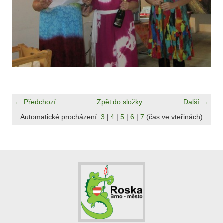
← Předchozí
Zpět do složky
Další →
Automatické procházení:
3
|
4
|
5
|
6
|
7
(čas ve vteřinách)