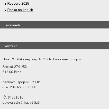
Redcord 2025
Roska na koních
Facebook
Kontakt
Unie ROSKA - reg. org. ROSKA Brno - město, z.p.s.
Srbská 2741/53
612 00 Brno
bankovní spojení: ČSOB
č. ú. 234027599/0300
IČ: 64331016
datová schránka: v5jiiq3