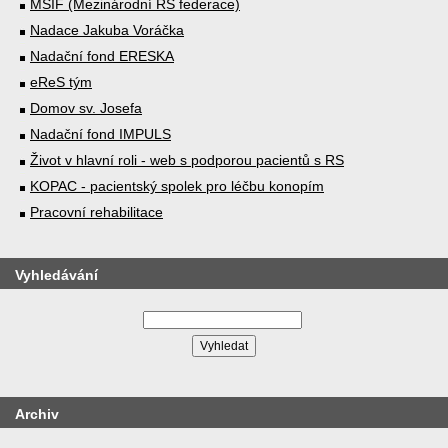
MSIF (Mezinárodní RS federace)
Nadace Jakuba Voráčka
Nadační fond ERESKA
eReS tým
Domov sv. Josefa
Nadační fond IMPULS
Život v hlavní roli - web s podporou pacientů s RS
KOPAC - pacientský spolek pro léčbu konopím
Pracovní rehabilitace
Vyhledávání
Archiv