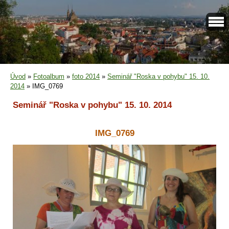
Úvod
»
Fotoalbum
»
foto 2014
»
Seminář "Roska v pohybu" 15. 10.
2014
»
IMG_0769
Seminář "Roska v pohybu" 15. 10. 2014
IMG_0769