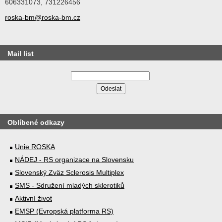
606331073, 731226456
roska-bm@roska-bm.cz
Mail list
Oblíbené odkazy
Unie ROSKA
NÁDEJ - RS organizace na Slovensku
Slovenský Zväz Sclerosis Multiplex
SMS - Sdružení mladých sklerotiků
Aktivní život
EMSP (Evropská platforma RS)