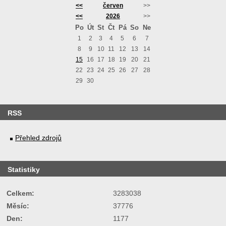
<<
červen
>>
<<
2026
>>
Po
Út
St
Čt
Pá
So
Ne
1
2
3
4
5
6
7
8
9
10
11
12
13
14
15
16
17
18
19
20
21
22
23
24
25
26
27
28
29
30
RSS
Přehled zdrojů
Statistiky
Celkem:
3283038
Měsíc:
37776
Den:
1177