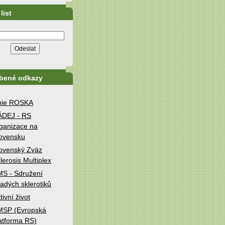
list
íbené odkazy
nie ROSKA
ÁDEJ - RS
ganizace na
ovensku
ovenský Zväz
lerosis Multiplex
S - Sdružení
adých sklerotiků
tivní život
MSP (Evropská
atforma RS)