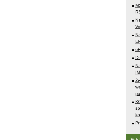
MS
RS
N
Vo
Na
E
e
Do
Na
I
Ži
we
pa
KO
sp
k
Pr
Vyh