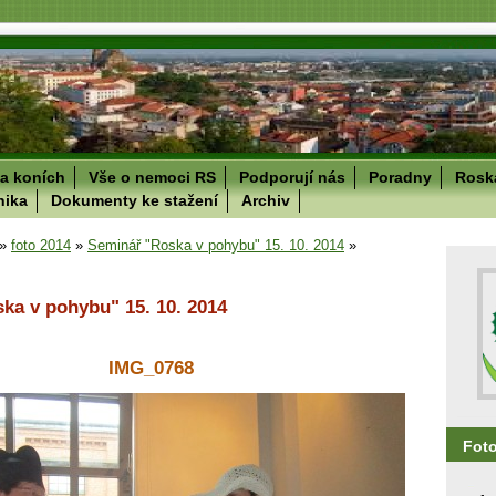
a koních
Vše o nemoci RS
Podporují nás
Poradny
Roska
nika
Dokumenty ke stažení
Archiv
»
foto 2014
»
Seminář "Roska v pohybu" 15. 10. 2014
»
ka v pohybu" 15. 10. 2014
IMG_0768
Fot