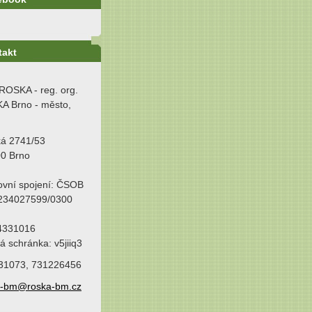
takt
ROSKA - reg. org.
A Brno - město,
ká 2741/53
00 Brno
ovní spojení: ČSOB
 234027599/0300
64331016
á schránka: v5jiiq3
31073, 731226456
a-bm@roska-bm.cz