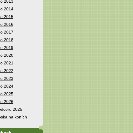
to 2013
to 2014
to 2015
to 2016
to 2017
to 2018
to 2019
to 2020
to 2021
to 2022
to 2023
to 2024
to 2025
to 2026
dcord 2025
ska na koních
ebook