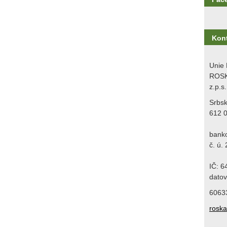
Kon
Unie 
ROSK
z.p.s.
Srbs
612 
bank
č. ú.
IČ: 
datov
6063
rosk