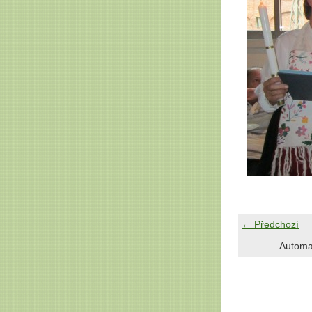
← Předchozí
Automa