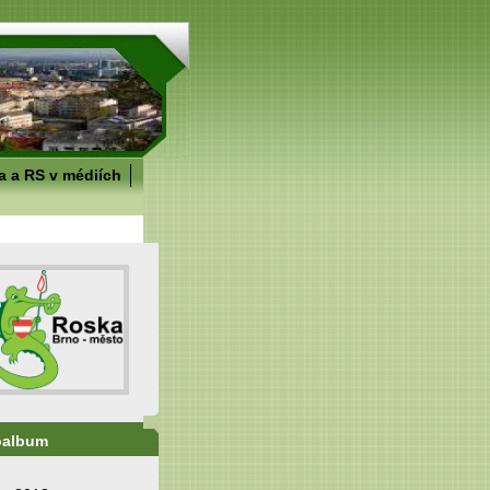
 a RS v médiích
oalbum