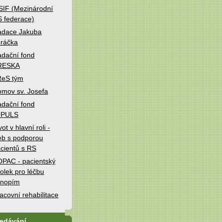
IF (Mezinárodní
 federace)
adace Jakuba
ráčka
dační fond
RESKA
ReS tým
mov sv. Josefa
dační fond
MPULS
vot v hlavní roli -
b s podporou
cientů s RS
PAC - pacientský
olek pro léčbu
onopím
acovní rehabilitace
ledávání