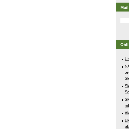
Mail 
Obl
U
N
or
Sl
Sl
Sc
SM
ml
Ak
E
pl