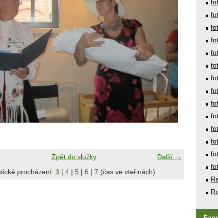
fo
fo
fo
fo
fo
fo
fo
fo
fo
fo
fo
fo
fo
Zpět do složky
Další →
fo
tické procházení:
3
|
4
|
5
|
6
|
7
(čas ve vteřinách)
Re
Ro
Fac