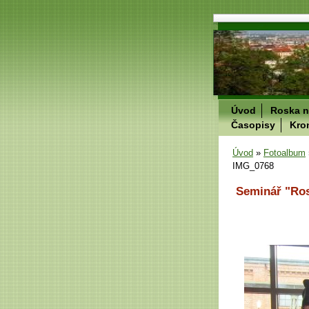
Úvod
Roska n
Časopisy
Kro
Úvod
»
Fotoalbum
IMG_0768
Seminář "Ros