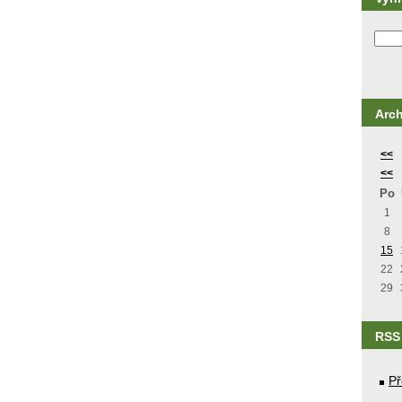
Arch
<<
<<
Po
1
8
15
22
29
RSS
Př