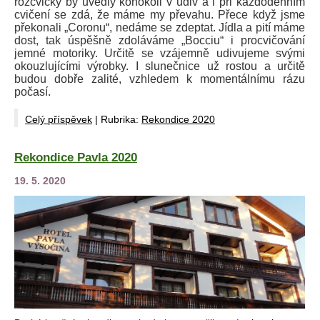
rozcvičky by uvedly kohokoli v údiv a i při každodenním
cvičení se zdá, že máme my převahu. Přece když jsme
překonali „Coronu“, nedáme se zdeptat. Jídla a pití máme
dost, tak úspěšně zdoláváme „Bocciu“ i procvičování
jemné motoriky. Určitě se vzájemně udivujeme svými
okouzlujícími výrobky. I slunečnice už rostou a určitě
budou dobře zalité, vzhledem k momentálnímu rázu
počasí.
Celý příspěvek
|
Rubrika:
Rekondice 2020
Rekondice Pavla 2020
19. 5. 2020