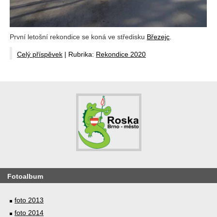
První letošní rekondice se koná ve středisku
Březejc
.
Celý příspěvek
|
Rubrika:
Rekondice 2020
Fotoalbum
foto 2013
foto 2014