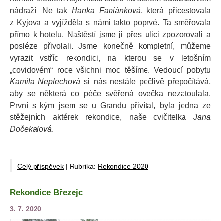
nádraží. Ne tak
Hanka Fabiánková
, která přicestovala
z Kyjova a vyjížděla s námi takto poprvé. Ta směřovala
přímo k hotelu. Naštěstí jsme ji přes ulici zpozorovali a
posléze přivolali.
Jsme konečně kompletní, můžeme
vyrazit vstříc rekondici, na kterou se v letošním
„covidovém“ roce všichni moc těšíme. Vedoucí pobytu
Kamila Neplechová
si nás nestále pečlivě přepočítává,
aby se některá do péče svěřená ovečka nezatoulala.
První s kým jsem se u Grandu přivítal, byla jedna ze
stěžejních aktérek rekondice, naše cvičitelka
Jana
Dočekalová
.
Celý příspěvek
|
Rubrika:
Rekondice 2020
Rekondice Březejc
3. 7. 2020