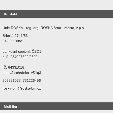
Kontakt
Unie ROSKA - reg. org. ROSKA Brno - město, z.p.s.
Srbská 2741/53
612 00 Brno
bankovní spojení: ČSOB
č. ú. 234027599/0300
IČ: 64331016
datová schránka: v5jiiq3
606331073, 731226456
roska-bm@roska-bm.cz
Mail list