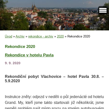
Úvod
»
Archiv
»
rekondice - archiv
»
2020
»
Rekondice 2020
Rekondice 2020
Rekondice v hotelu Pavla
9. 9. 2020
Rekondiční pobyt Vlachovice – hotel Pavla 30.8. –
5.9.2020
Instrukce zněly: odjezd v neděli o půl jedenácté od hotelu
Grand. My, kteří jsme takto startovali již několikrát, jsme
neměli problém najít místo srazu na starém autobusovém