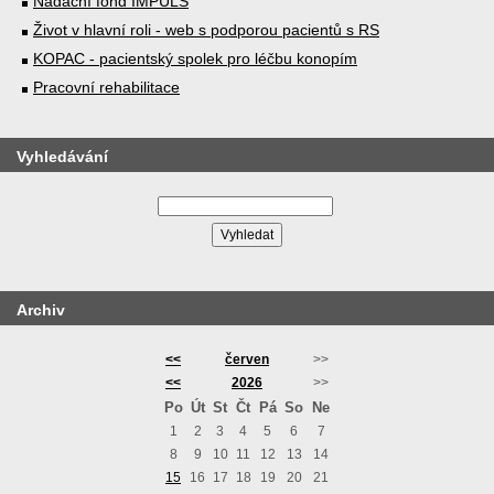
Nadační fond IMPULS
Život v hlavní roli - web s podporou pacientů s RS
KOPAC - pacientský spolek pro léčbu konopím
Pracovní rehabilitace
Vyhledávání
Archiv
<<
červen
>>
<<
2026
>>
Po
Út
St
Čt
Pá
So
Ne
1
2
3
4
5
6
7
8
9
10
11
12
13
14
15
16
17
18
19
20
21