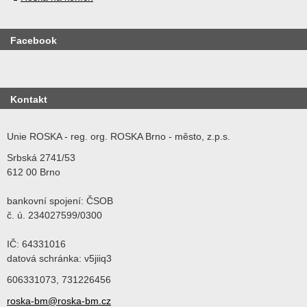
Facebook
Kontakt
Unie ROSKA - reg. org. ROSKA Brno - město, z.p.s.
Srbská 2741/53
612 00 Brno
bankovní spojení: ČSOB
č. ú. 234027599/0300
IČ: 64331016
datová schránka: v5jiiq3
606331073, 731226456
roska-bm@roska-bm.cz