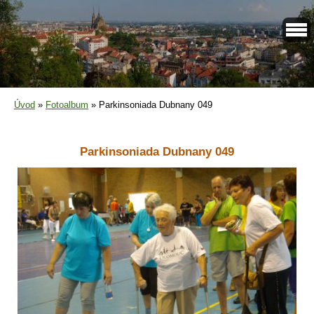
Úvod
»
Fotoalbum
»
Parkinsoniada Dubnany 049
Parkinsoniada Dubnany 049