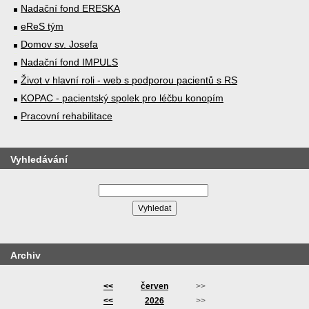
Nadační fond ERESKA
eReS tým
Domov sv. Josefa
Nadační fond IMPULS
Život v hlavní roli - web s podporou pacientů s RS
KOPAC - pacientský spolek pro léčbu konopím
Pracovní rehabilitace
Vyhledávání
Archiv
<<
červen
>>
<<
2026
>>