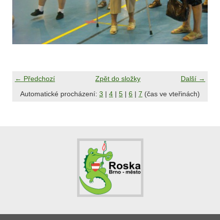
← Předchozí
Zpět do složky
Další →
Automatické procházení:
3
|
4
|
5
|
6
|
7
(čas ve vteřinách)