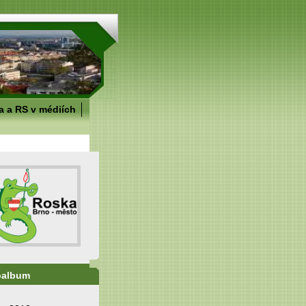
 a RS v médiích
oalbum