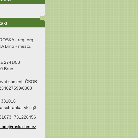
takt
ROSKA - reg. org.
A Brno - město,
ká 2741/53
00 Brno
ovní spojení: ČSOB
 234027599/0300
64331016
á schránka: v5jiiq3
31073, 731226456
a-bm@roska-bm.cz