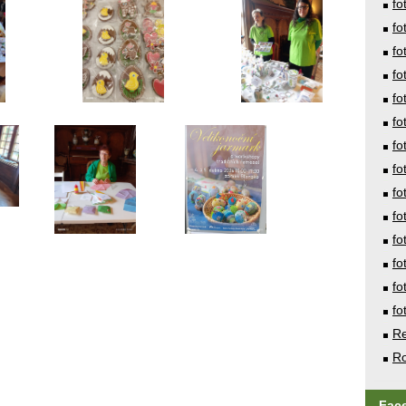
fo
fo
fo
fo
fo
fo
fo
fo
fo
fo
fo
fo
fo
fo
Re
Ro
Fac