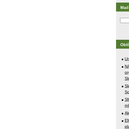
Mail 
Obl
U
N
or
Sl
Sl
Sc
SM
ml
Ak
E
pl