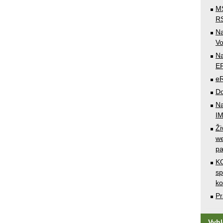
MS
RS
N
Vo
Na
E
e
Do
Na
I
Ži
we
pa
KO
sp
k
Pr
Vyh