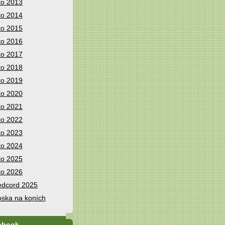
to 2013
to 2014
to 2015
to 2016
to 2017
to 2018
to 2019
to 2020
to 2021
to 2022
to 2023
to 2024
to 2025
to 2026
dcord 2025
ska na koních
ebook