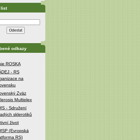
list
íbené odkazy
nie ROSKA
ÁDEJ - RS
ganizace na
ovensku
ovenský Zväz
lerosis Multiplex
S - Sdružení
adých sklerotiků
tivní život
MSP (Evropská
atforma RS)