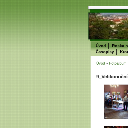
Úvod
Roska n
Časopisy
Kro
Úvod
»
Fotoalbum
9_Velikonočn