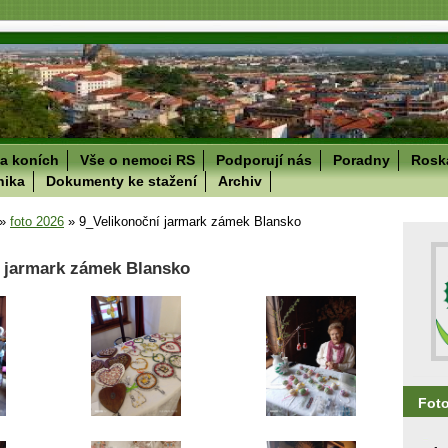
a koních
Vše o nemoci RS
Podporují nás
Poradny
Roska
nika
Dokumenty ke stažení
Archiv
»
foto 2026
»
9_Velikonoční jarmark zámek Blansko
í jarmark zámek Blansko
Fot