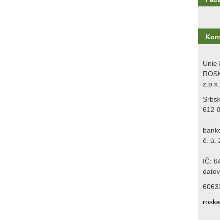
Kon
Unie 
ROSK
z.p.s.
Srbs
612 
bank
č. ú.
IČ: 
datov
6063
rosk