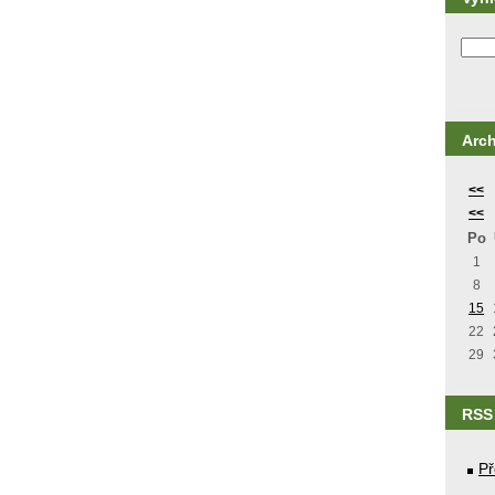
Arch
<<
<<
Po
1
8
15
22
29
RSS
Př