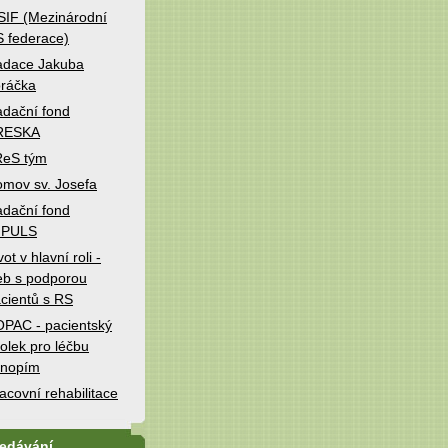
IF (Mezinárodní
 federace)
adace Jakuba
ráčka
dační fond
RESKA
ReS tým
mov sv. Josefa
dační fond
MPULS
vot v hlavní roli -
b s podporou
cientů s RS
PAC - pacientský
olek pro léčbu
onopím
acovní rehabilitace
ledávání