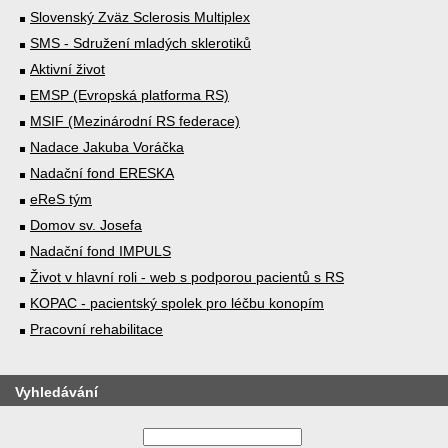
Slovenský Zväz Sclerosis Multiplex
SMS - Sdružení mladých sklerotiků
Aktivní život
EMSP (Evropská platforma RS)
MSIF (Mezinárodní RS federace)
Nadace Jakuba Voráčka
Nadační fond ERESKA
eReS tým
Domov sv. Josefa
Nadační fond IMPULS
Život v hlavní roli - web s podporou pacientů s RS
KOPAC - pacientský spolek pro léčbu konopím
Pracovní rehabilitace
Vyhledávání