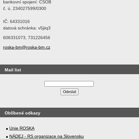
bankovní spojení: ČSOB
č. ú. 234027599/0300
IČ: 64331016
datová schránka: v5jiiq3
606331073, 731226456
roska-bm@roska-bm.cz
Mail list
Oblíbené odkazy
Unie ROSKA
NÁDEJ - RS organizace na Slovensku