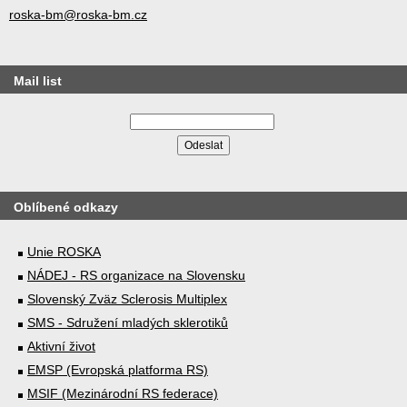
roska-bm@roska-bm.cz
Mail list
Oblíbené odkazy
Unie ROSKA
NÁDEJ - RS organizace na Slovensku
Slovenský Zväz Sclerosis Multiplex
SMS - Sdružení mladých sklerotiků
Aktivní život
EMSP (Evropská platforma RS)
MSIF (Mezinárodní RS federace)