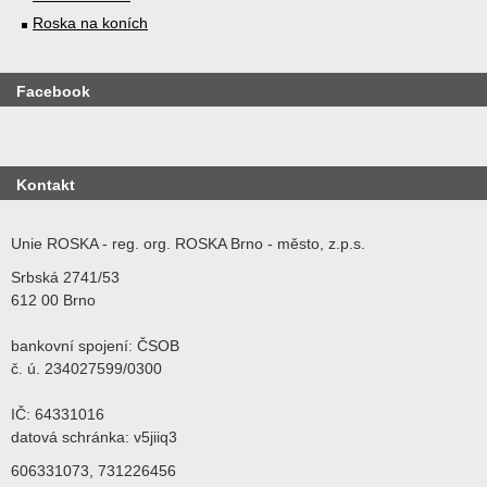
Roska na koních
Facebook
Kontakt
Unie ROSKA - reg. org. ROSKA Brno - město, z.p.s.
Srbská 2741/53
612 00 Brno
bankovní spojení: ČSOB
č. ú. 234027599/0300
IČ: 64331016
datová schránka: v5jiiq3
606331073, 731226456