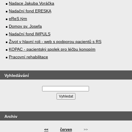
Nadace Jakuba Voráčka
Nadační fond ERESKA
eReS tým
Domov sv. Josefa
Nadační fond IMPULS
Život v hlavní roli - web s podporou pacientů s RS
KOPAC - pacientský spolek pro léčbu konopím
Pracovní rehabilitace
Vyhledávání
Archiv
<<
červen
>>