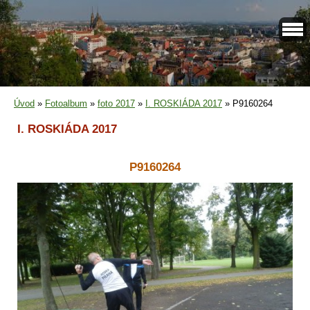
Úvod
»
Fotoalbum
»
foto 2017
»
I. ROSKIÁDA 2017
»
P9160264
I. ROSKIÁDA 2017
P9160264