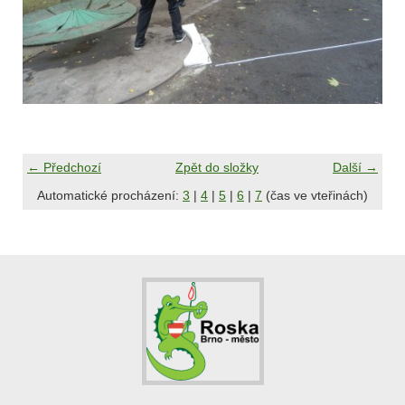
← Předchozí
Zpět do složky
Další →
Automatické procházení:
3
|
4
|
5
|
6
|
7
(čas ve vteřinách)