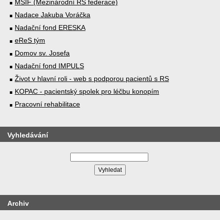
MSIF (Mezinárodní RS federace)
Nadace Jakuba Voráčka
Nadační fond ERESKA
eReS tým
Domov sv. Josefa
Nadační fond IMPULS
Život v hlavní roli - web s podporou pacientů s RS
KOPAC - pacientský spolek pro léčbu konopím
Pracovní rehabilitace
Vyhledávání
Archiv