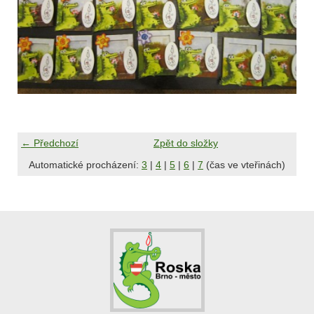
← Předchozí
Zpět do složky
Automatické procházení:
3
|
4
|
5
|
6
|
7
(čas ve vteřinách)