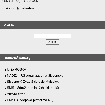
606331073, 731226456
roska-bm@roska-bm.cz
Mail list
Oblíbené odkazy
Unie ROSKA
NÁDEJ - RS organizace na Slovensku
Slovenský Zväz Sclerosis Multiplex
SMS - Sdružení mladých sklerotiků
Aktivní život
EMSP (Evropská platforma RS)