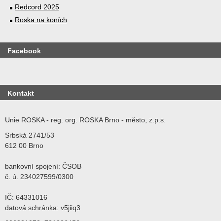
Redcord 2025
Roska na koních
Facebook
Kontakt
Unie ROSKA - reg. org. ROSKA Brno - město, z.p.s.
Srbská 2741/53
612 00 Brno
bankovní spojení: ČSOB
č. ú. 234027599/0300
IČ: 64331016
datová schránka: v5jiiq3