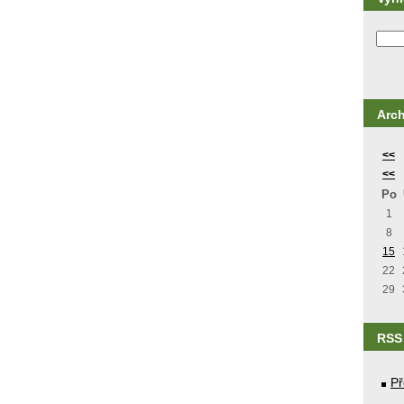
Arch
<<
<<
Po
1
8
15
22
29
RSS
Př