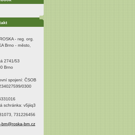
takt
ROSKA - reg. org.
A Brno - město,
ká 2741/53
00 Brno
ovní spojení: ČSOB
 234027599/0300
64331016
á schránka: v5jiiq3
31073, 731226456
a-bm@roska-bm.cz