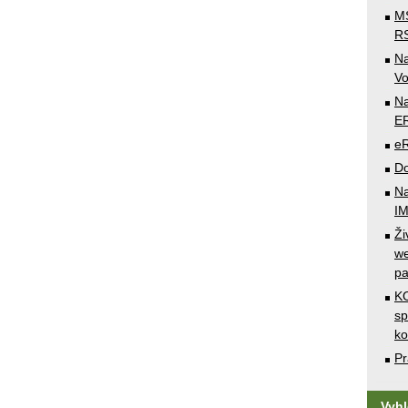
MS
RS
N
Vo
Na
E
e
Do
Na
I
Ži
we
pa
KO
sp
k
Pr
Vyh