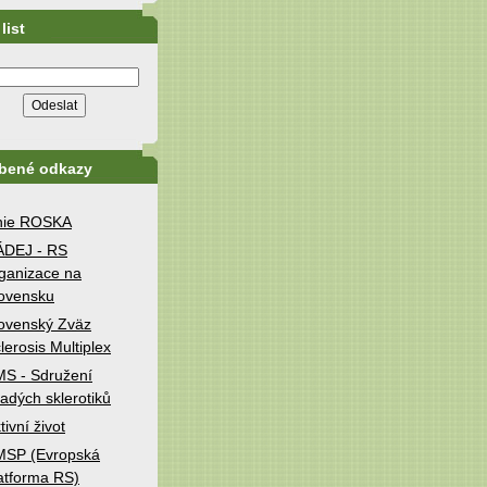
list
íbené odkazy
nie ROSKA
ÁDEJ - RS
ganizace na
ovensku
ovenský Zväz
lerosis Multiplex
S - Sdružení
adých sklerotiků
tivní život
MSP (Evropská
atforma RS)