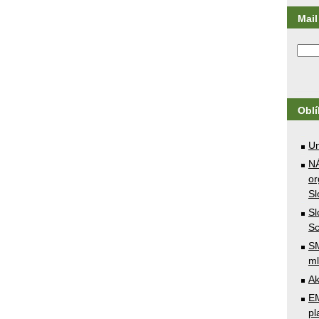
Mail 
Obl
U
N
or
Sl
Sl
Sc
SM
ml
Ak
E
pl