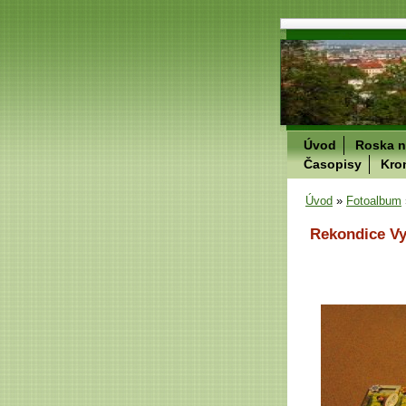
Úvod
Roska n
Časopisy
Kro
Úvod
»
Fotoalbum
Rekondice Vy