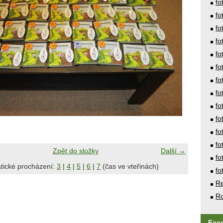
fo
fo
fo
fo
fo
fo
fo
fo
fo
fo
fo
fo
Zpět do složky
Další →
fo
tické procházení:
3
|
4
|
5
|
6
|
7
(čas ve vteřinách)
fo
Re
Ro
Fac