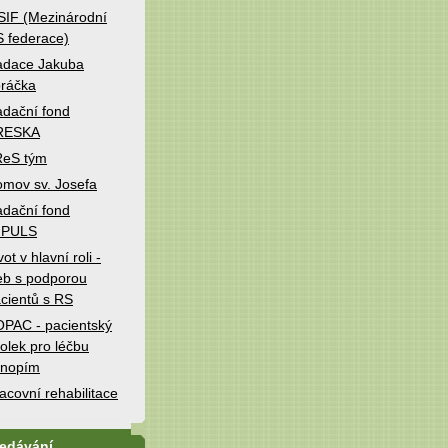
IF (Mezinárodní
 federace)
adace Jakuba
ráčka
dační fond
RESKA
ReS tým
mov sv. Josefa
dační fond
MPULS
vot v hlavní roli -
b s podporou
cientů s RS
PAC - pacientský
olek pro léčbu
onopím
acovní rehabilitace
ledávání