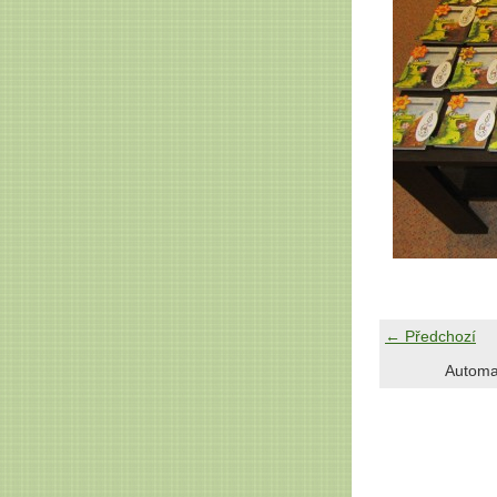
← Předchozí
Automa