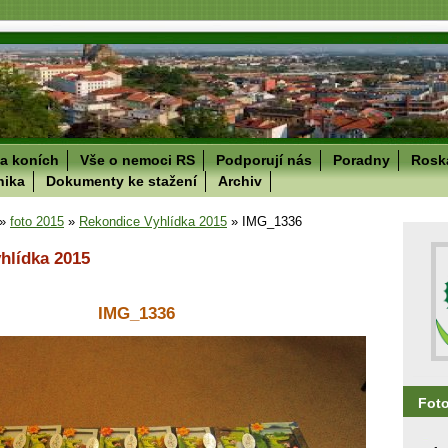
a koních
Vše o nemoci RS
Podporují nás
Poradny
Roska
nika
Dokumenty ke stažení
Archiv
»
foto 2015
»
Rekondice Vyhlídka 2015
»
IMG_1336
hlídka 2015
IMG_1336
Fot