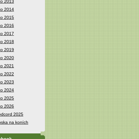
to 2013
to 2014
to 2015
to 2016
to 2017
to 2018
to 2019
to 2020
to 2021
to 2022
to 2023
to 2024
to 2025
to 2026
dcord 2025
ska na koních
ebook