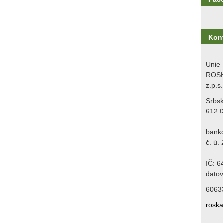
Kon
Unie 
ROSK
z.p.s.
Srbs
612 
bank
č. ú.
IČ: 
datov
6063
rosk