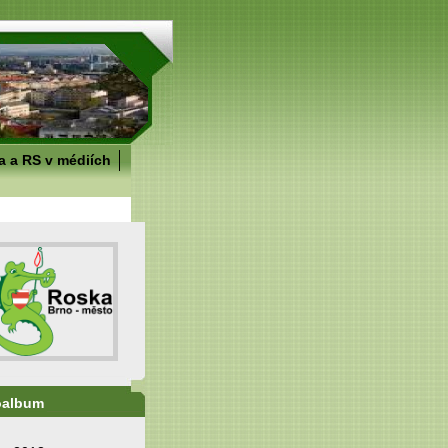
 a RS v médiích
oalbum