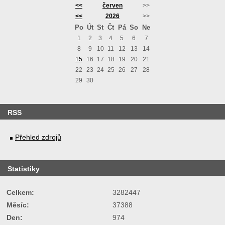
<<
červen
>>
<<
2026
>>
Po
Út
St
Čt
Pá
So
Ne
1
2
3
4
5
6
7
8
9
10
11
12
13
14
15
16
17
18
19
20
21
22
23
24
25
26
27
28
29
30
RSS
Přehled zdrojů
Statistiky
Celkem:
3282447
Měsíc:
37388
Den:
974