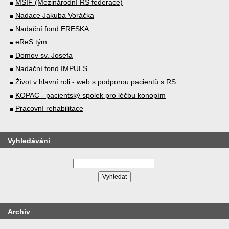
MSIF (Mezinárodní RS federace)
Nadace Jakuba Voráčka
Nadační fond ERESKA
eReS tým
Domov sv. Josefa
Nadační fond IMPULS
Život v hlavní roli - web s podporou pacientů s RS
KOPAC - pacientský spolek pro léčbu konopím
Pracovní rehabilitace
Vyhledávání
Archiv