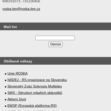
606331073, 731226456
roska-bm@roska-bm.cz
Mail list
Oblíbené odkazy
Unie ROSKA
NÁDEJ - RS organizace na Slovensku
Slovenský Zväz Sclerosis Multiplex
SMS - Sdružení mladých sklerotiků
Aktivní život
EMSP (Evropská platforma RS)