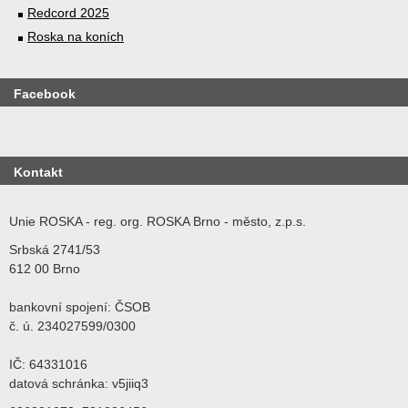
Redcord 2025
Roska na koních
Facebook
Kontakt
Unie ROSKA - reg. org. ROSKA Brno - město, z.p.s.
Srbská 2741/53
612 00 Brno
bankovní spojení: ČSOB
č. ú. 234027599/0300
IČ: 64331016
datová schránka: v5jiiq3