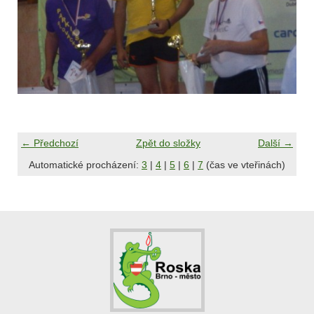
← Předchozí
Zpět do složky
Další →
Automatické procházení:
3
|
4
|
5
|
6
|
7
(čas ve vteřinách)