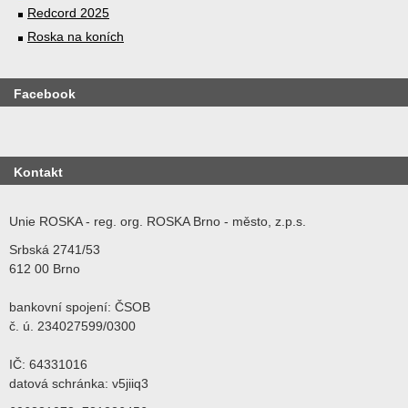
Redcord 2025
Roska na koních
Facebook
Kontakt
Unie ROSKA - reg. org. ROSKA Brno - město, z.p.s.
Srbská 2741/53
612 00 Brno
bankovní spojení: ČSOB
č. ú. 234027599/0300
IČ: 64331016
datová schránka: v5jiiq3