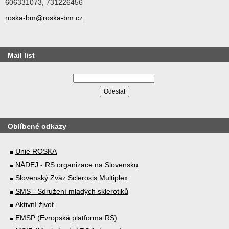
606331073, 731226456
roska-bm@roska-bm.cz
Mail list
Oblíbené odkazy
Unie ROSKA
NÁDEJ - RS organizace na Slovensku
Slovenský Zväz Sclerosis Multiplex
SMS - Sdružení mladých sklerotiků
Aktivní život
EMSP (Evropská platforma RS)