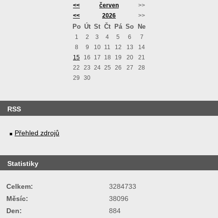
<<
červen
>>
<<
2026
>>
Po
Út
St
Čt
Pá
So
Ne
1
2
3
4
5
6
7
8
9
10
11
12
13
14
15
16
17
18
19
20
21
22
23
24
25
26
27
28
29
30
RSS
Přehled zdrojů
Statistiky
Celkem:
3284733
Měsíc:
38096
Den:
884