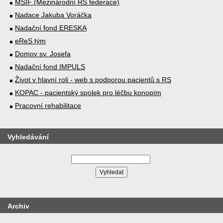
MSIF (Mezinárodní RS federace)
Nadace Jakuba Voráčka
Nadační fond ERESKA
eReS tým
Domov sv. Josefa
Nadační fond IMPULS
Život v hlavní roli - web s podporou pacientů s RS
KOPAC - pacientský spolek pro léčbu konopím
Pracovní rehabilitace
Vyhledávání
Archiv