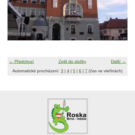
← Předchozí
Zpět do složky
Další →
Automatické procházení:
3
|
4
|
5
|
6
|
7
(čas ve vteřinách)