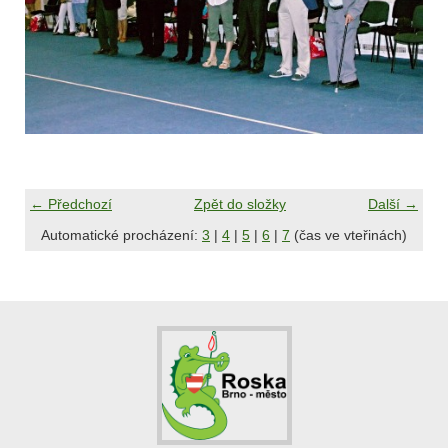
← Předchozí
Zpět do složky
Další →
Automatické procházení:
3
|
4
|
5
|
6
|
7
(čas ve vteřinách)