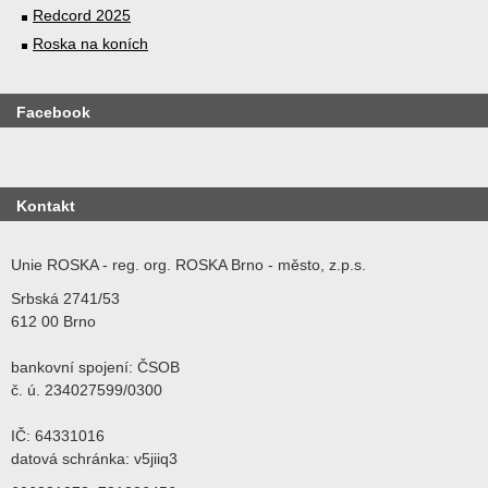
Redcord 2025
Roska na koních
Facebook
Kontakt
Unie ROSKA - reg. org. ROSKA Brno - město, z.p.s.
Srbská 2741/53
612 00 Brno
bankovní spojení: ČSOB
č. ú. 234027599/0300
IČ: 64331016
datová schránka: v5jiiq3