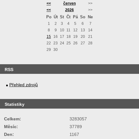
<<
červen
>>
<<
2026
>>
Po
Út
St
Čt
Pá
So
Ne
1
2
3
4
5
6
7
8
9
10
11
12
13
14
15
16
17
18
19
20
21
22
23
24
25
26
27
28
29
30
RSS
Přehled zdrojů
Statistiky
Celkem:
3283057
Měsíc:
37789
Den:
1167