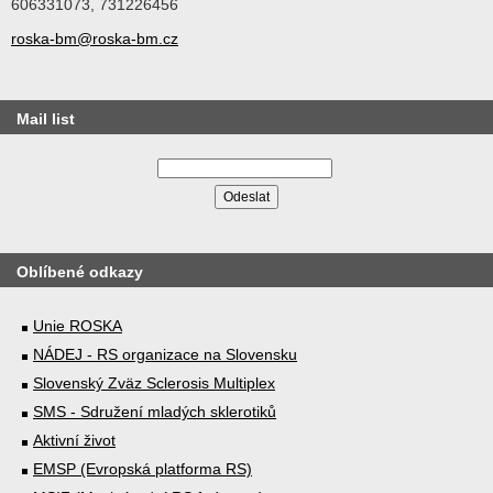
606331073, 731226456
roska-bm@roska-bm.cz
Mail list
Oblíbené odkazy
Unie ROSKA
NÁDEJ - RS organizace na Slovensku
Slovenský Zväz Sclerosis Multiplex
SMS - Sdružení mladých sklerotiků
Aktivní život
EMSP (Evropská platforma RS)