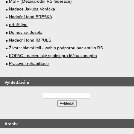
MSIF (Mezinárodní RS federace)
Nadace Jakuba Voráčka
Nadační fond ERESKA
eReS tým
Domov sv. Josefa
Nadační fond IMPULS
Život v hlavní roli - web s podporou pacientů s RS
KOPAC - pacientský spolek pro léčbu konopím
Pracovní rehabilitace
Vyhledávání
Archiv