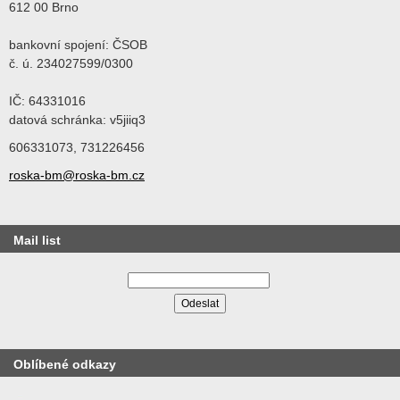
612 00 Brno
bankovní spojení: ČSOB
č. ú. 234027599/0300
IČ: 64331016
datová schránka: v5jiiq3
606331073, 731226456
roska-bm@roska-bm.cz
Mail list
Oblíbené odkazy