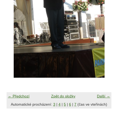
← Předchozí
Zpět do složky
Další →
Automatické procházení:
3
|
4
|
5
|
6
|
7
(čas ve vteřinách)