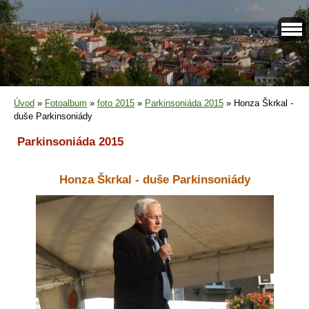
Úvod
»
Fotoalbum
»
foto 2015
»
Parkinsoniáda 2015
»
Honza Škrkal -
duše Parkinsoniády
Parkinsoniáda 2015
Honza Škrkal - duše Parkinsoniády