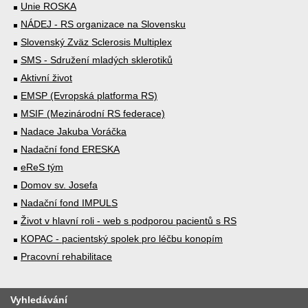
Unie ROSKA
NÁDEJ - RS organizace na Slovensku
Slovenský Zväz Sclerosis Multiplex
SMS - Sdružení mladých sklerotiků
Aktivní život
EMSP (Evropská platforma RS)
MSIF (Mezinárodní RS federace)
Nadace Jakuba Voráčka
Nadační fond ERESKA
eReS tým
Domov sv. Josefa
Nadační fond IMPULS
Život v hlavní roli - web s podporou pacientů s RS
KOPAC - pacientský spolek pro léčbu konopím
Pracovní rehabilitace
Vyhledávání