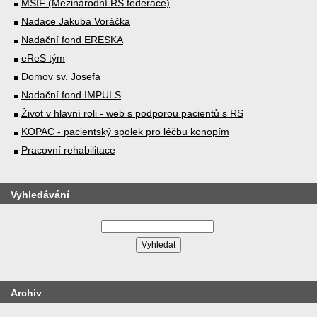
MSIF (Mezinárodní RS federace)
Nadace Jakuba Voráčka
Nadační fond ERESKA
eReS tým
Domov sv. Josefa
Nadační fond IMPULS
Život v hlavní roli - web s podporou pacientů s RS
KOPAC - pacientský spolek pro léčbu konopím
Pracovní rehabilitace
Vyhledávání
Archiv