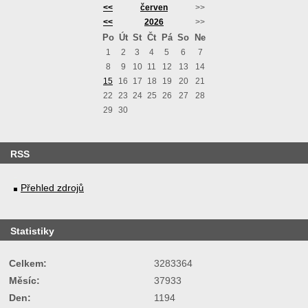
<<
červen
>>
<<
2026
>>
Po
Út
St
Čt
Pá
So
Ne
1
2
3
4
5
6
7
8
9
10
11
12
13
14
15
16
17
18
19
20
21
22
23
24
25
26
27
28
29
30
RSS
Přehled zdrojů
Statistiky
Celkem:
3283364
Měsíc:
37933
Den:
1194