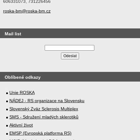
606331073, 731226456
roska-bm@roska-bm.cz
Mail list
Oblíbené odkazy
Unie ROSKA
NÁDEJ - RS organizace na Slovensku
Slovenský Zväz Sclerosis Multiplex
SMS - Sdružení mladých sklerotiků
Aktivní život
EMSP (Evropská platforma RS)