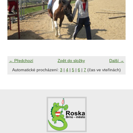
← Předchozí
Zpět do složky
Další →
Automatické procházení:
3
|
4
|
5
|
6
|
7
(čas ve vteřinách)