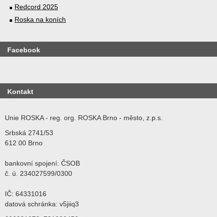
Redcord 2025
Roska na koních
Facebook
Kontakt
Unie ROSKA - reg. org. ROSKA Brno - město, z.p.s.
Srbská 2741/53
612 00 Brno
bankovní spojení: ČSOB
č. ú. 234027599/0300
IČ: 64331016
datová schránka: v5jiiq3