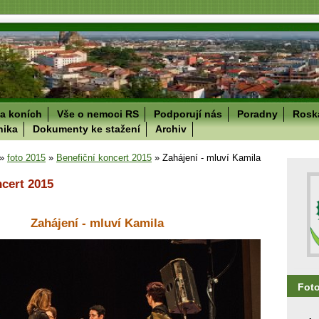
a koních
Vše o nemoci RS
Podporují nás
Poradny
Roska
nika
Dokumenty ke stažení
Archiv
»
foto 2015
»
Benefiční koncert 2015
»
Zahájení - mluví Kamila
ncert 2015
Zahájení - mluví Kamila
Fot