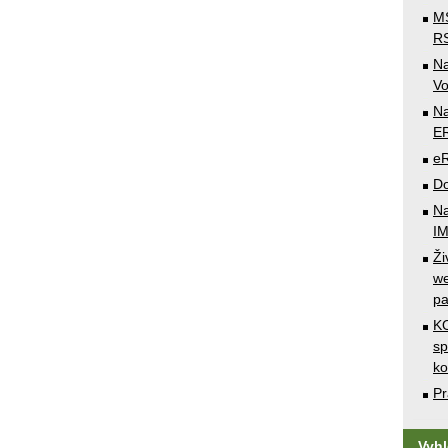
MS
RS
N
Vo
Na
E
e
Do
Na
I
Ži
we
pa
KO
sp
k
Pr
Vyh