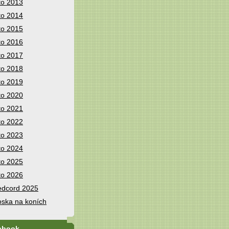
to 2013
to 2014
to 2015
to 2016
to 2017
to 2018
to 2019
to 2020
to 2021
to 2022
to 2023
to 2024
to 2025
to 2026
dcord 2025
ska na koních
ebook