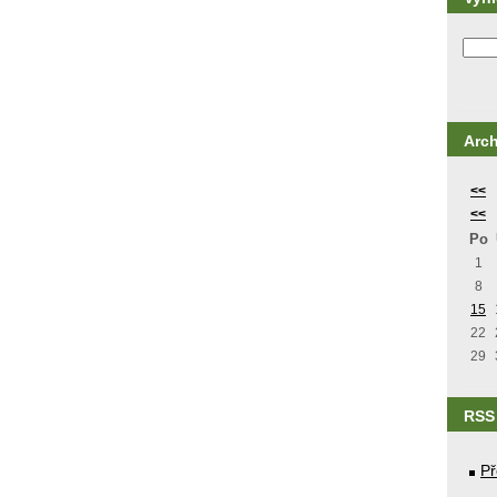
Arch
<<
<<
Po
1
8
15
22
29
RSS
Př