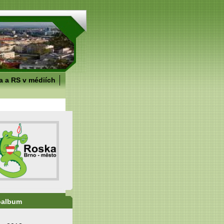
 a RS v médiích
oalbum