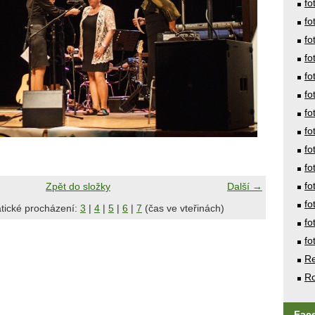
fo
fo
fo
fo
fo
fo
fo
fo
fo
fo
fo
Zpět do složky
Další →
fo
tické procházení:
3
|
4
|
5
|
6
|
7
(čas ve vteřinách)
fo
fo
Re
Ro
Fac