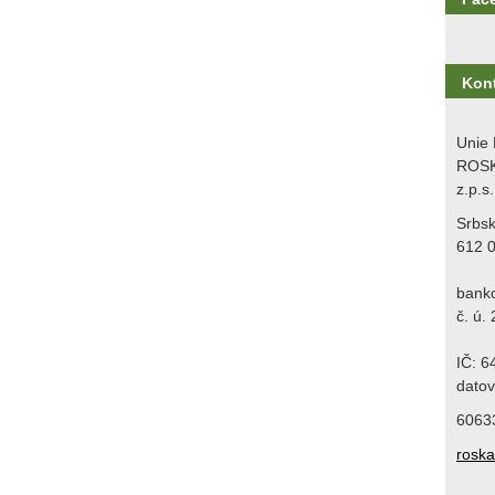
Kon
Unie 
ROSK
z.p.s.
Srbs
612 
bank
č. ú.
IČ: 
datov
6063
rosk