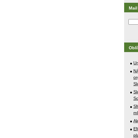
Mail 
Obl
U
N
or
Sl
Sl
Sc
SM
ml
Ak
E
pl