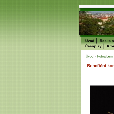
Úvod
Roska n
Časopisy
Kro
Úvod
»
Fotoalbum
Benefiční ko