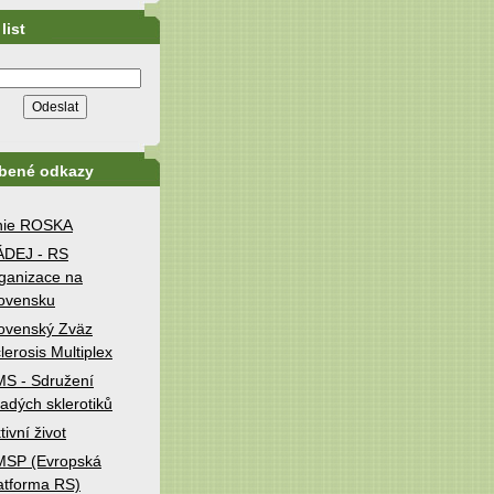
list
íbené odkazy
nie ROSKA
ÁDEJ - RS
ganizace na
ovensku
ovenský Zväz
lerosis Multiplex
S - Sdružení
adých sklerotiků
tivní život
MSP (Evropská
atforma RS)