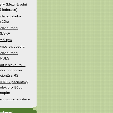
IF (Mezinárodní
 federace)
adace Jakuba
ráčka
dační fond
RESKA
ReS tým
mov sv. Josefa
dační fond
MPULS
vot v hlavní roli -
b s podporou
cientů s RS
PAC - pacientský
olek pro léčbu
onopím
acovní rehabilitace
ledávání