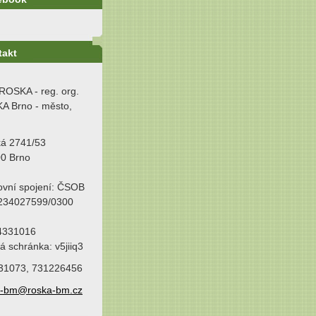
takt
ROSKA - reg. org.
A Brno - město,
ká 2741/53
00 Brno
ovní spojení: ČSOB
 234027599/0300
64331016
á schránka: v5jiiq3
31073, 731226456
a-bm@roska-bm.cz