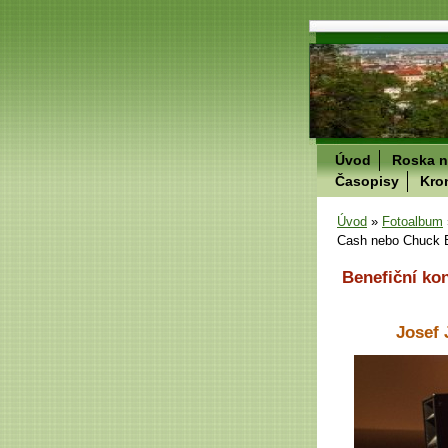
Úvod
Roska n
Časopisy
Kro
Úvod
»
Fotoalbum
Cash nebo Chuck 
Benefiční ko
Josef 