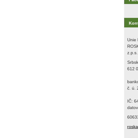
Kon
Unie 
ROSK
z.p.s.
Srbs
612 
bank
č. ú.
IČ: 
datov
6063
rosk