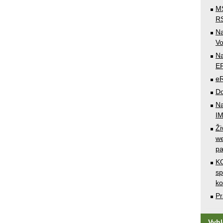
MS
RS
N
Vo
Na
E
e
Do
Na
I
Ži
we
pa
KO
sp
k
Pr
Vyh