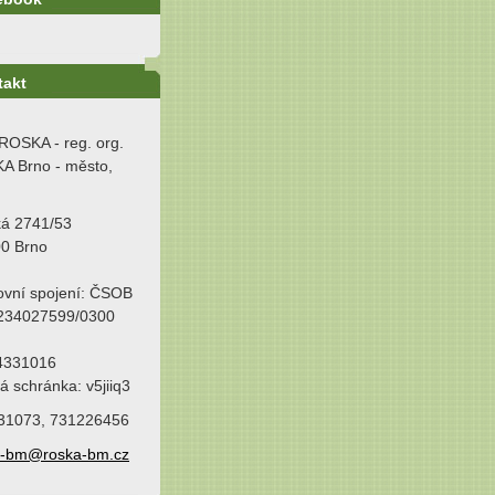
takt
ROSKA - reg. org.
A Brno - město,
ká 2741/53
00 Brno
ovní spojení: ČSOB
 234027599/0300
64331016
á schránka: v5jiiq3
31073, 731226456
a-bm@roska-bm.cz