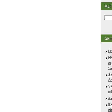
Mail 
Obl
U
N
or
Sl
Sl
Sc
SM
ml
Ak
E
pl