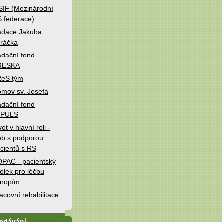
IF (Mezinárodní
 federace)
adace Jakuba
ráčka
dační fond
RESKA
ReS tým
mov sv. Josefa
dační fond
MPULS
vot v hlavní roli -
b s podporou
cientů s RS
PAC - pacientský
olek pro léčbu
onopím
acovní rehabilitace
ledávání