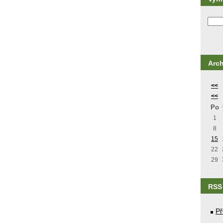
Arch
<<
<<
Po
1
8
15
22
29
RSS
Př