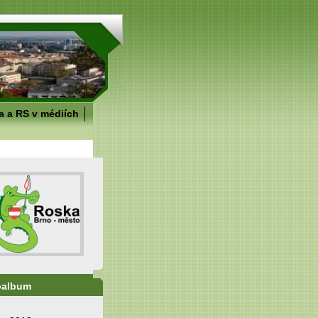
 a RS v médiích
oalbum