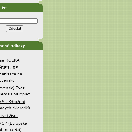
list
íbené odkazy
nie ROSKA
ÁDEJ - RS
ganizace na
ovensku
ovenský Zväz
lerosis Multiplex
S - Sdružení
adých sklerotiků
tivní život
MSP (Evropská
atforma RS)