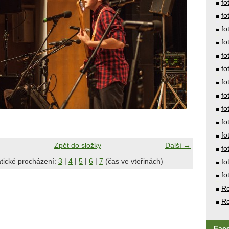
fo
fo
fo
fo
fo
fo
fo
fo
fo
fo
fo
Zpět do složky
Další →
fo
tické procházení:
3
|
4
|
5
|
6
|
7
(čas ve vteřinách)
fo
fo
Re
Ro
Fac