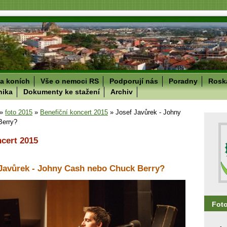
a koních
Vše o nemoci RS
Podporují nás
Poradny
Roska
nika
Dokumenty ke stažení
Archiv
»
foto 2015
»
Benefiční koncert 2015
»
Josef Javůrek - Johny
Berry?
ncert 2015
Javůrek - Johny Cash nebo Chuck Berry?
Fot