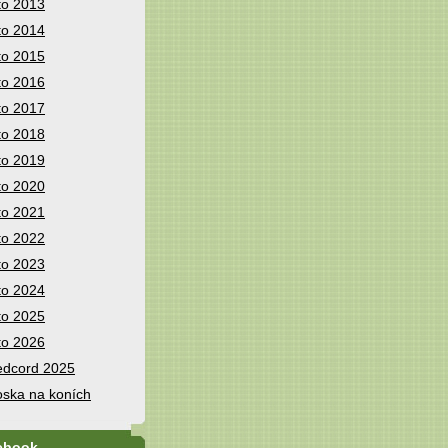
to 2013
to 2014
to 2015
to 2016
to 2017
to 2018
to 2019
to 2020
to 2021
to 2022
to 2023
to 2024
to 2025
to 2026
dcord 2025
ska na koních
ebook