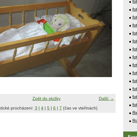
fo
fo
fo
fo
fo
fo
fo
fo
fo
fo
fo
fo
fo
Zpět do složky
Další →
fo
tické procházení:
3
|
4
|
5
|
6
|
7
(čas ve vteřinách)
Re
Ro
Fac