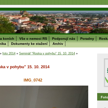
a koních
Vše o nemoci RS
Podporují nás
Poradny
Roska
nika
Dokumenty ke stažení
Archiv
»
foto 2014
»
Seminář "Roska v pohybu" 15. 10. 2014
»
ka v pohybu" 15. 10. 2014
IMG_0742
Fot