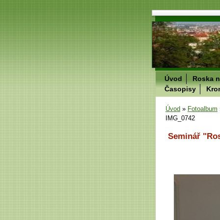
Úvod
Roska n
Časopisy
Kro
Úvod
»
Fotoalbum
IMG_0742
Seminář "Ros