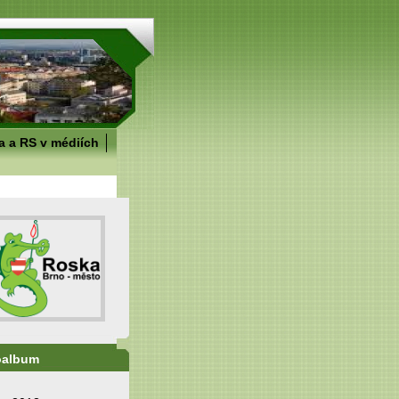
 a RS v médiích
oalbum