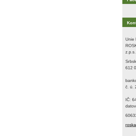
Kon
Unie 
ROSK
z.p.s.
Srbs
612 
bank
č. ú.
IČ: 
datov
6063
rosk