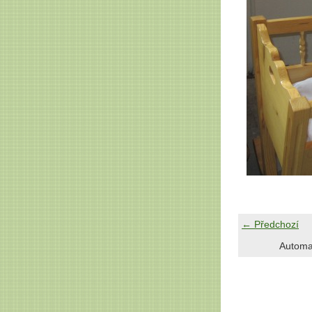
← Předchozí
Automa