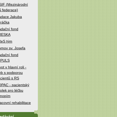
IF (Mezinárodní
 federace)
adace Jakuba
ráčka
dační fond
RESKA
ReS tým
mov sv. Josefa
dační fond
MPULS
vot v hlavní roli -
b s podporou
cientů s RS
PAC - pacientský
olek pro léčbu
onopím
acovní rehabilitace
ledávání