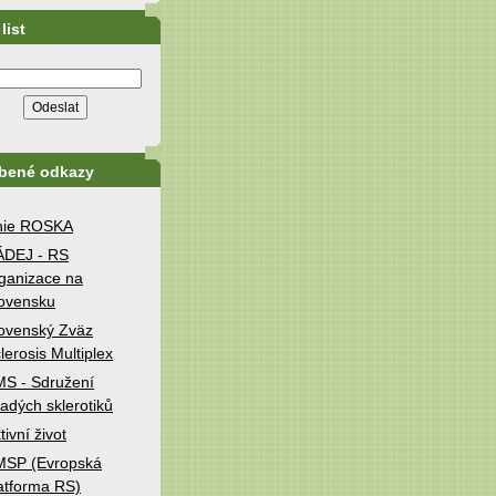
list
íbené odkazy
nie ROSKA
ÁDEJ - RS
ganizace na
ovensku
ovenský Zväz
lerosis Multiplex
S - Sdružení
adých sklerotiků
tivní život
MSP (Evropská
atforma RS)