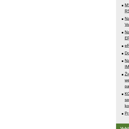
MS
RS
N
Vo
Na
E
e
Do
Na
I
Ži
we
pa
KO
sp
k
Pr
Vyh