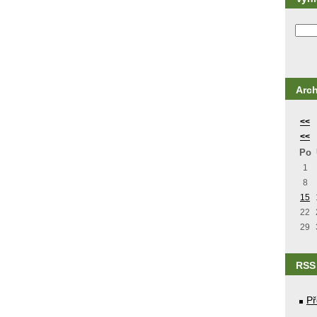
Arch
<<
<<
Po
1
8
15
22
29
RSS
Př