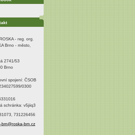
takt
ROSKA - reg. org.
A Brno - město,
ká 2741/53
00 Brno
ovní spojení: ČSOB
 234027599/0300
64331016
á schránka: v5jiiq3
31073, 731226456
a-bm@roska-bm.cz