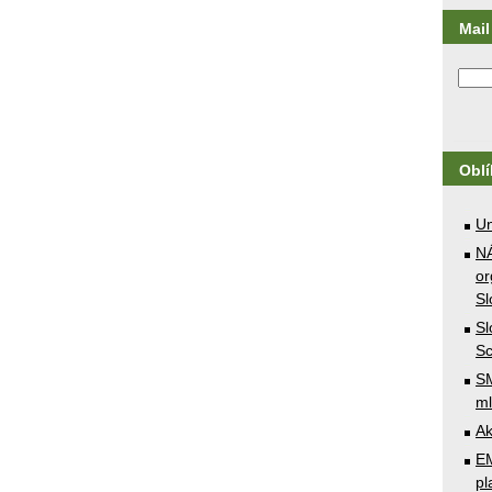
Mail 
Obl
U
N
or
Sl
Sl
Sc
SM
ml
Ak
E
pl