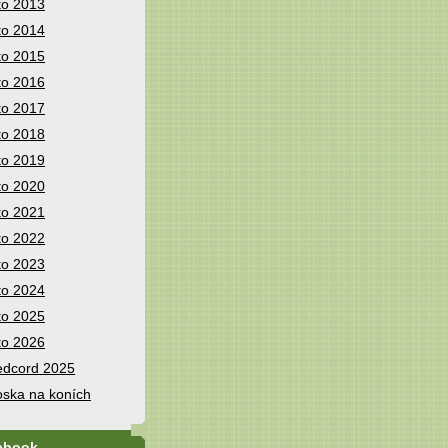
to 2013
to 2014
to 2015
to 2016
to 2017
to 2018
to 2019
to 2020
to 2021
to 2022
to 2023
to 2024
to 2025
to 2026
dcord 2025
ska na koních
ebook