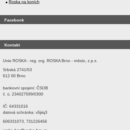
Roska na koních
Facebook
Kontakt
Unie ROSKA - reg. org. ROSKA Brno - město, z.p.s.
Srbská 2741/53
612 00 Brno
bankovní spojení: ČSOB
č. ú. 234027599/0300
IČ: 64331016
datová schránka: v5jiiq3
606331073, 731226456