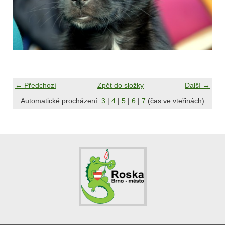
← Předchozí
Zpět do složky
Další →
Automatické procházení:
3
|
4
|
5
|
6
|
7
(čas ve vteřinách)