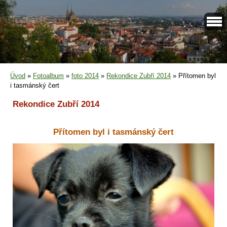
Úvod
»
Fotoalbum
»
foto 2014
»
Rekondice Zubří 2014
»
Přítomen byl
i tasmánský čert
Rekondice Zubří 2014
Přítomen byl i tasmánský čert