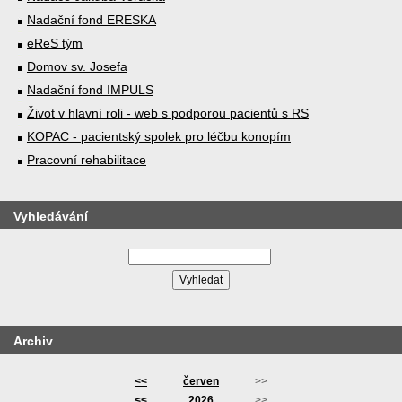
Nadační fond ERESKA
eReS tým
Domov sv. Josefa
Nadační fond IMPULS
Život v hlavní roli - web s podporou pacientů s RS
KOPAC - pacientský spolek pro léčbu konopím
Pracovní rehabilitace
Vyhledávání
Archiv
<<
červen
>>
<<
2026
>>