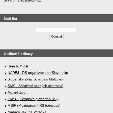
roska-bm@roska-bm.cz
Mail list
Oblíbené odkazy
Unie ROSKA
NÁDEJ - RS organizace na Slovensku
Slovenský Zväz Sclerosis Multiplex
SMS - Sdružení mladých sklerotiků
Aktivní život
EMSP (Evropská platforma RS)
MSIF (Mezinárodní RS federace)
Nadace Jakuba Voráčka