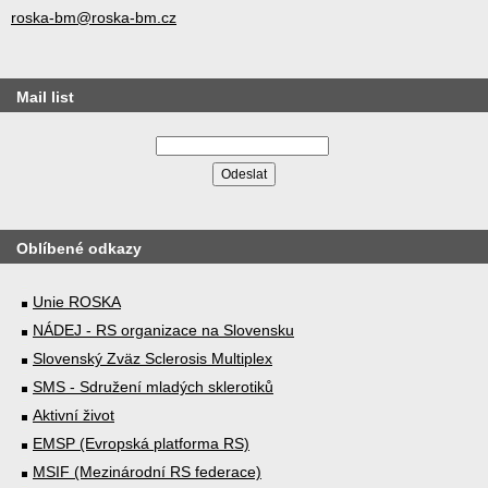
roska-bm@roska-bm.cz
Mail list
Oblíbené odkazy
Unie ROSKA
NÁDEJ - RS organizace na Slovensku
Slovenský Zväz Sclerosis Multiplex
SMS - Sdružení mladých sklerotiků
Aktivní život
EMSP (Evropská platforma RS)
MSIF (Mezinárodní RS federace)