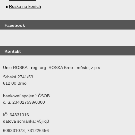
Roska na koních
Facebook
Kontakt
Unie ROSKA - reg. org. ROSKA Brno - město, z.p.s.
Srbská 2741/53
612 00 Brno
bankovní spojení: ČSOB
č. ú. 234027599/0300
IČ: 64331016
datová schránka: v5jiiq3
606331073, 731226456