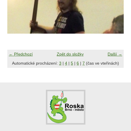
← Předchozí
Zpět do složky
Další →
Automatické procházení:
3
|
4
|
5
|
6
|
7
(čas ve vteřinách)