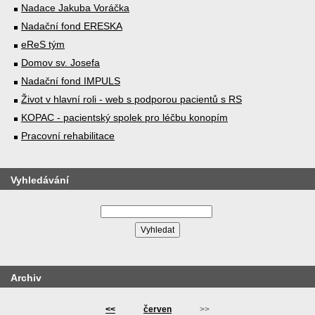
Nadace Jakuba Voráčka
Nadační fond ERESKA
eReS tým
Domov sv. Josefa
Nadační fond IMPULS
Život v hlavní roli - web s podporou pacientů s RS
KOPAC - pacientský spolek pro léčbu konopím
Pracovní rehabilitace
Vyhledávání
Archiv
<<
červen
>>