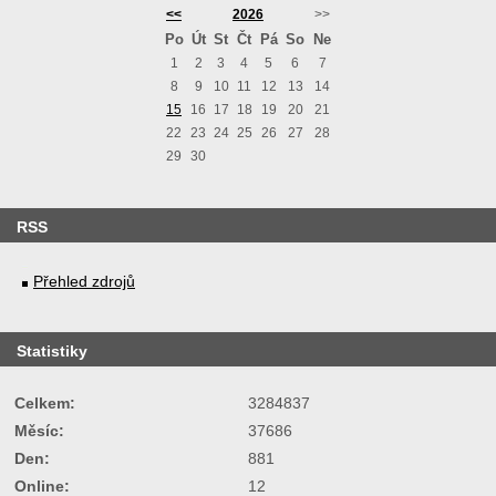
<<
2026
>>
Po
Út
St
Čt
Pá
So
Ne
1
2
3
4
5
6
7
8
9
10
11
12
13
14
15
16
17
18
19
20
21
22
23
24
25
26
27
28
29
30
RSS
Přehled zdrojů
Statistiky
Celkem:
3284837
Měsíc:
37686
Den:
881
Online:
12