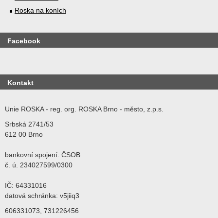
Roska na koních
Facebook
Kontakt
Unie ROSKA - reg. org. ROSKA Brno - město, z.p.s.
Srbská 2741/53
612 00 Brno
bankovní spojení: ČSOB
č. ú. 234027599/0300
IČ: 64331016
datová schránka: v5jiiq3
606331073, 731226456