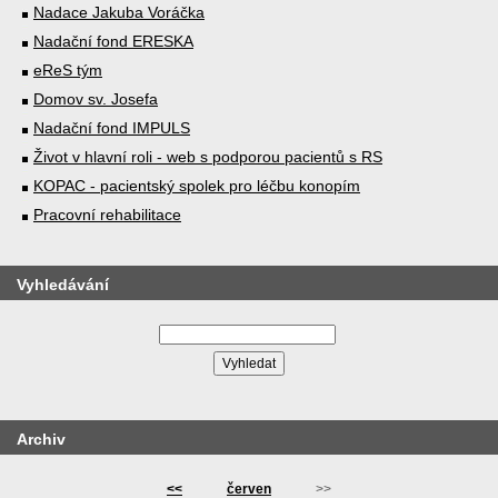
Nadace Jakuba Voráčka
Nadační fond ERESKA
eReS tým
Domov sv. Josefa
Nadační fond IMPULS
Život v hlavní roli - web s podporou pacientů s RS
KOPAC - pacientský spolek pro léčbu konopím
Pracovní rehabilitace
Vyhledávání
Archiv
<<
červen
>>