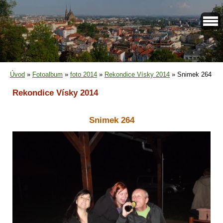
Úvod
»
Fotoalbum
»
foto 2014
»
Rekondice Vísky 2014
»
Snimek 264
Rekondice Vísky 2014
Snimek 264