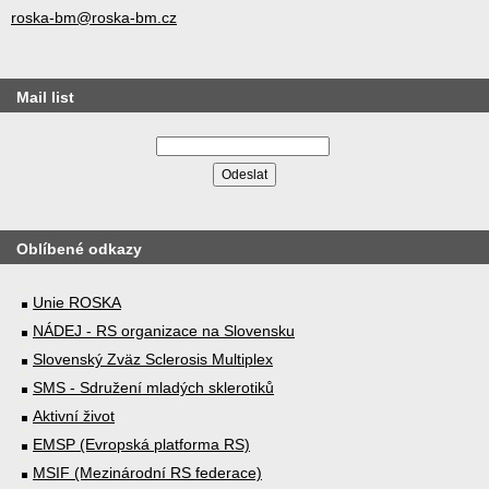
roska-bm@roska-bm.cz
Mail list
Oblíbené odkazy
Unie ROSKA
NÁDEJ - RS organizace na Slovensku
Slovenský Zväz Sclerosis Multiplex
SMS - Sdružení mladých sklerotiků
Aktivní život
EMSP (Evropská platforma RS)
MSIF (Mezinárodní RS federace)