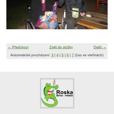
← Předchozí
Zpět do složky
Další →
Automatické procházení:
3
|
4
|
5
|
6
|
7
(čas ve vteřinách)