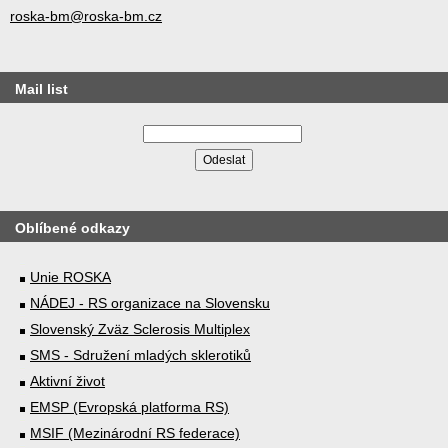
roska-bm@roska-bm.cz
Mail list
Oblíbené odkazy
Unie ROSKA
NÁDEJ - RS organizace na Slovensku
Slovenský Zväz Sclerosis Multiplex
SMS - Sdružení mladých sklerotiků
Aktivní život
EMSP (Evropská platforma RS)
MSIF (Mezinárodní RS federace)