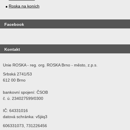
Roska na koních
Facebook
Kontakt
Unie ROSKA - reg. org. ROSKA Brno - město, z.p.s.
Srbská 2741/53
612 00 Brno
bankovní spojení: ČSOB
č. ú. 234027599/0300
IČ: 64331016
datová schránka: v5jiiq3
606331073, 731226456