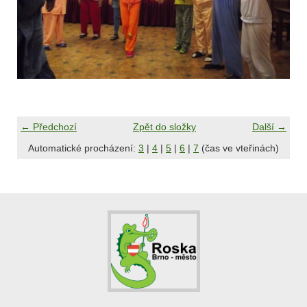
← Předchozí
Zpět do složky
Další →
Automatické procházení:
3
|
4
|
5
|
6
|
7
(čas ve vteřinách)