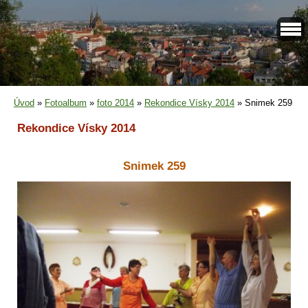
Úvod
»
Fotoalbum
»
foto 2014
»
Rekondice Vísky 2014
»
Snimek 259
Rekondice Vísky 2014
Snimek 259