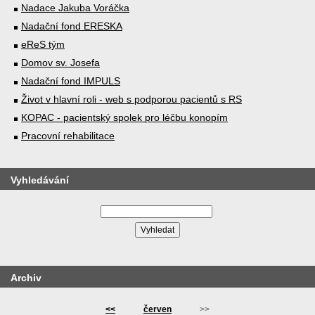
Nadace Jakuba Voráčka
Nadační fond ERESKA
eReS tým
Domov sv. Josefa
Nadační fond IMPULS
Život v hlavní roli - web s podporou pacientů s RS
KOPAC - pacientský spolek pro léčbu konopím
Pracovní rehabilitace
Vyhledávání
Archiv
<<
červen
>>