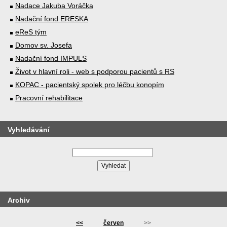
Nadace Jakuba Voráčka
Nadační fond ERESKA
eReS tým
Domov sv. Josefa
Nadační fond IMPULS
Život v hlavní roli - web s podporou pacientů s RS
KOPAC - pacientský spolek pro léčbu konopím
Pracovní rehabilitace
Vyhledávání
Archiv
<<
červen
>>