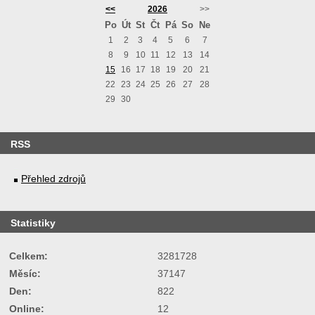
<<
2026
>>
Po
Út
St
Čt
Pá
So
Ne
1
2
3
4
5
6
7
8
9
10
11
12
13
14
15
16
17
18
19
20
21
22
23
24
25
26
27
28
29
30
RSS
Přehled zdrojů
Statistiky
Celkem:
3281728
Měsíc:
37147
Den:
822
Online:
12