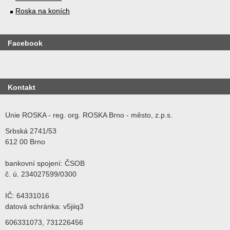
Roska na koních
Facebook
Kontakt
Unie ROSKA - reg. org. ROSKA Brno - město, z.p.s.
Srbská 2741/53
612 00 Brno
bankovní spojení: ČSOB
č. ú. 234027599/0300
IČ: 64331016
datová schránka: v5jiiq3
606331073, 731226456