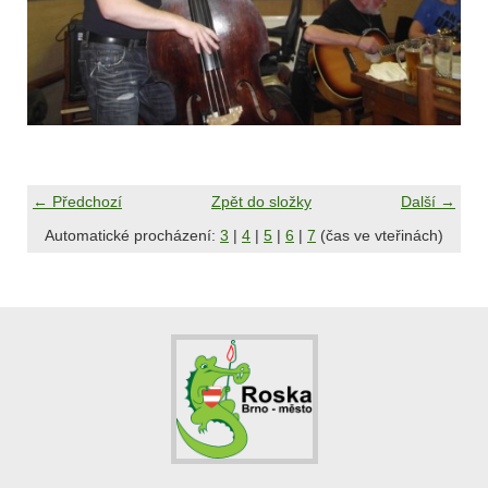
← Předchozí
Zpět do složky
Další →
Automatické procházení:
3
|
4
|
5
|
6
|
7
(čas ve vteřinách)