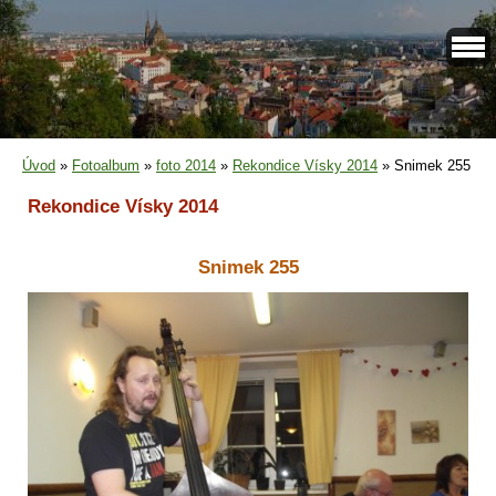
Úvod
»
Fotoalbum
»
foto 2014
»
Rekondice Vísky 2014
»
Snimek 255
Rekondice Vísky 2014
Snimek 255