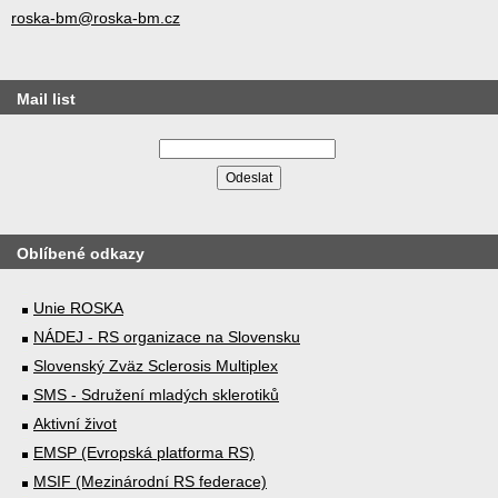
roska-bm@roska-bm.cz
Mail list
Oblíbené odkazy
Unie ROSKA
NÁDEJ - RS organizace na Slovensku
Slovenský Zväz Sclerosis Multiplex
SMS - Sdružení mladých sklerotiků
Aktivní život
EMSP (Evropská platforma RS)
MSIF (Mezinárodní RS federace)