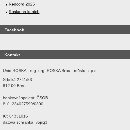
Redcord 2025
Roska na koních
Facebook
Kontakt
Unie ROSKA - reg. org. ROSKA Brno - město, z.p.s.
Srbská 2741/53
612 00 Brno
bankovní spojení: ČSOB
č. ú. 234027599/0300
IČ: 64331016
datová schránka: v5jiiq3