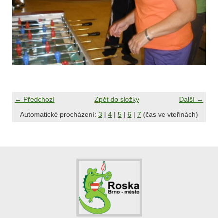
← Předchozí
Zpět do složky
Další →
Automatické procházení:
3
|
4
|
5
|
6
|
7
(čas ve vteřinách)