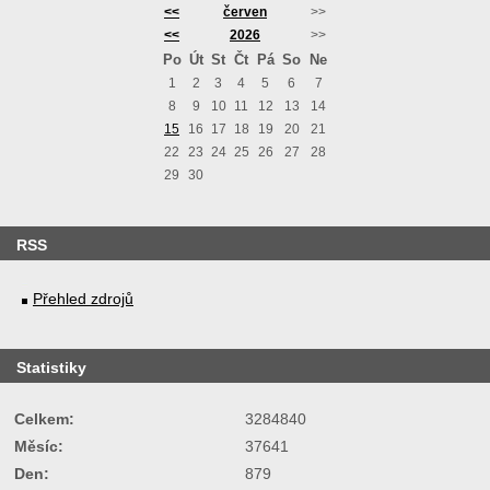
<<
červen
>>
<<
2026
>>
Po
Út
St
Čt
Pá
So
Ne
1
2
3
4
5
6
7
8
9
10
11
12
13
14
15
16
17
18
19
20
21
22
23
24
25
26
27
28
29
30
RSS
Přehled zdrojů
Statistiky
Celkem:
3284840
Měsíc:
37641
Den:
879