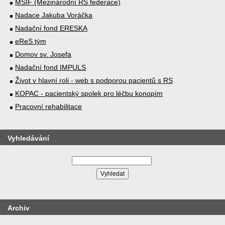
MSIF (Mezinárodní RS federace)
Nadace Jakuba Voráčka
Nadační fond ERESKA
eReS tým
Domov sv. Josefa
Nadační fond IMPULS
Život v hlavní roli - web s podporou pacientů s RS
KOPAC - pacientský spolek pro léčbu konopím
Pracovní rehabilitace
Vyhledávání
Archiv