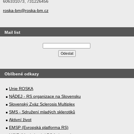
606331073, 731226456
roska-bm@roska-bm.cz
Mail list
Oblíbené odkazy
Unie ROSKA
NÁDEJ - RS organizace na Slovensku
Slovenský Zväz Sclerosis Multiplex
SMS - Sdružení mladých sklerotiků
Aktivní život
EMSP (Evropská platforma RS)