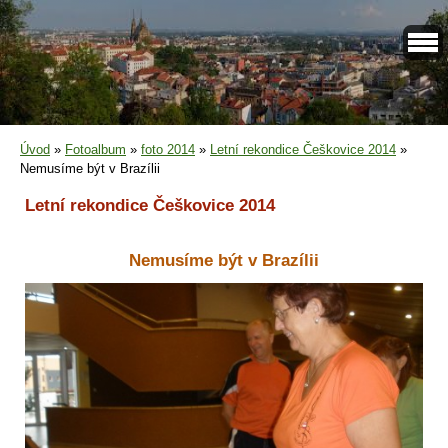
Úvod
»
Fotoalbum
»
foto 2014
»
Letní rekondice Češkovice 2014
»
Nemusíme být v Brazílii
Letní rekondice Češkovice 2014
Nemusíme být v Brazílii