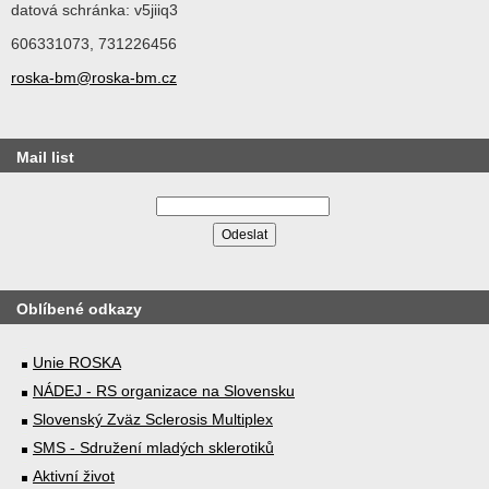
datová schránka: v5jiiq3
606331073, 731226456
roska-bm@roska-bm.cz
Mail list
Oblíbené odkazy
Unie ROSKA
NÁDEJ - RS organizace na Slovensku
Slovenský Zväz Sclerosis Multiplex
SMS - Sdružení mladých sklerotiků
Aktivní život