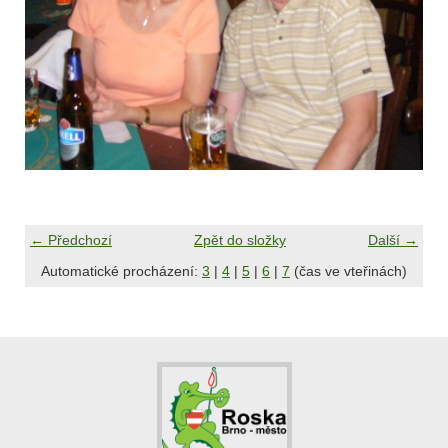
← Předchozí
Zpět do složky
Další →
Automatické procházení:
3
|
4
|
5
|
6
|
7
(čas ve vteřinách)