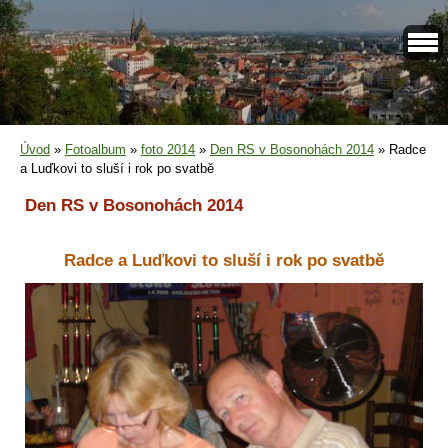
Úvod
»
Fotoalbum
»
foto 2014
»
Den RS v Bosonohách 2014
»
Radce
a Luďkovi to sluší i rok po svatbě
Den RS v Bosonohách 2014
Radce a Luďkovi to sluší i rok po svatbě