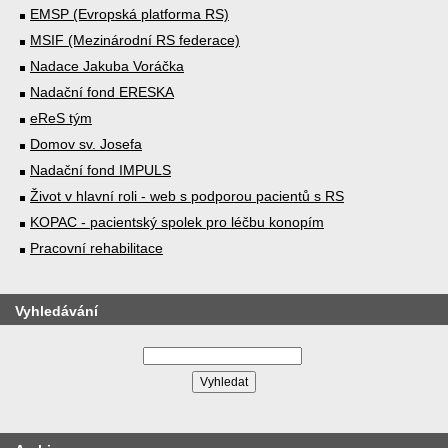
EMSP (Evropská platforma RS)
MSIF (Mezinárodní RS federace)
Nadace Jakuba Voráčka
Nadační fond ERESKA
eReS tým
Domov sv. Josefa
Nadační fond IMPULS
Život v hlavní roli - web s podporou pacientů s RS
KOPAC - pacientský spolek pro léčbu konopím
Pracovní rehabilitace
Vyhledávání