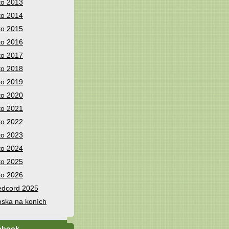
to 2013
to 2014
to 2015
to 2016
to 2017
to 2018
to 2019
to 2020
to 2021
to 2022
to 2023
to 2024
to 2025
to 2026
dcord 2025
ska na koních
ebook