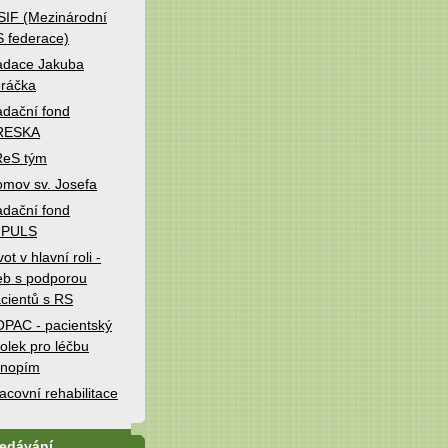
IF (Mezinárodní
 federace)
adace Jakuba
ráčka
dační fond
RESKA
ReS tým
mov sv. Josefa
dační fond
MPULS
vot v hlavní roli -
b s podporou
cientů s RS
PAC - pacientský
olek pro léčbu
onopím
acovní rehabilitace
ledávání