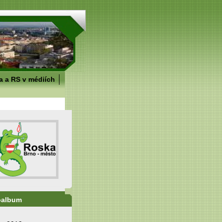
 a RS v médiích
oalbum