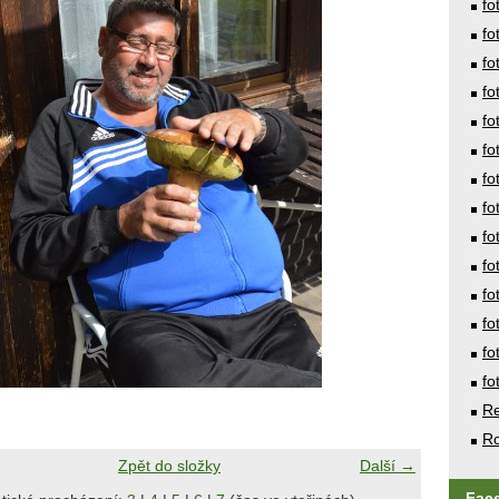
fo
fo
fo
fo
fo
fo
fo
fo
fo
fo
fo
fo
fo
fo
Re
Ro
Zpět do složky
Další →
Fac