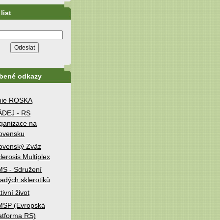
list
íbené odkazy
nie ROSKA
ÁDEJ - RS
ganizace na
ovensku
ovenský Zväz
lerosis Multiplex
S - Sdružení
adých sklerotiků
tivní život
MSP (Evropská
atforma RS)