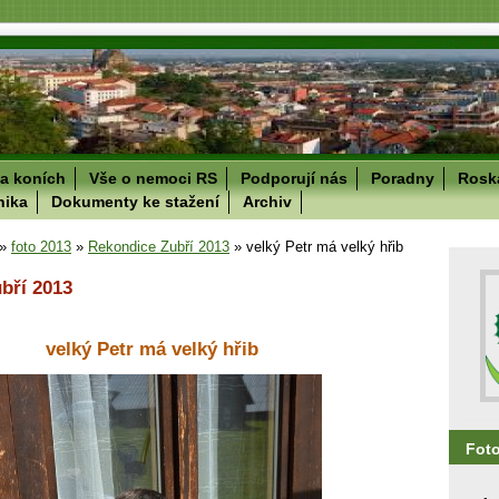
a koních
Vše o nemoci RS
Podporují nás
Poradny
Roska
nika
Dokumenty ke stažení
Archiv
»
foto 2013
»
Rekondice Zubří 2013
»
velký Petr má velký hřib
bří 2013
velký Petr má velký hřib
Fot