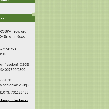
takt
ROSKA - reg. org.
A Brno - město,
ká 2741/53
00 Brno
ovní spojení: ČSOB
 234027599/0300
64331016
á schránka: v5jiiq3
31073, 731226456
a-bm@roska-bm.cz