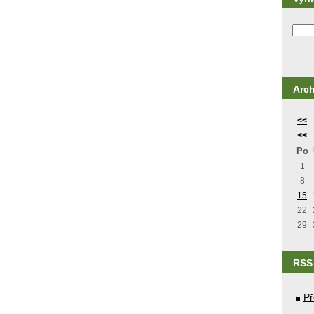
Arch
<<
<<
Po
1
8
15
22
29
RSS
Př