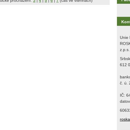
tické procházení:
3
|
4
|
5
|
6
|
7
(čas ve vteřinách)
Kon
Unie 
ROSK
z.p.s.
Srbs
612 
bank
č. ú.
IČ: 
datov
6063
rosk