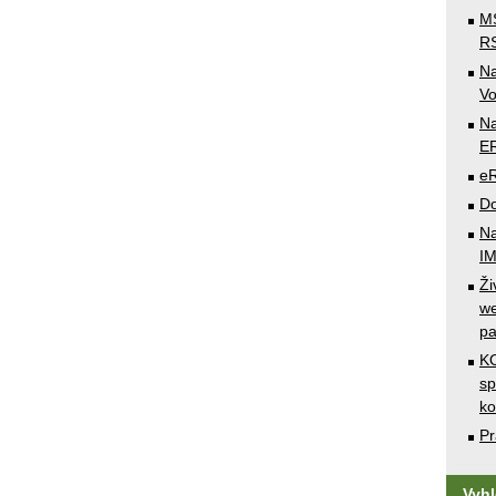
MS
RS
N
Vo
Na
E
e
Do
Na
I
Ži
we
pa
KO
sp
k
Pr
Vyh