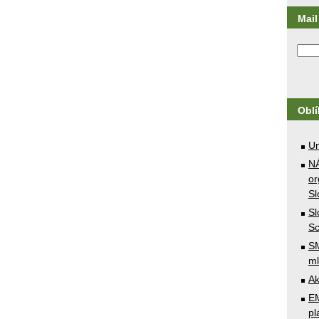
Mail 
Obl
U
N
or
Sl
Sl
Sc
SM
ml
Ak
E
pl