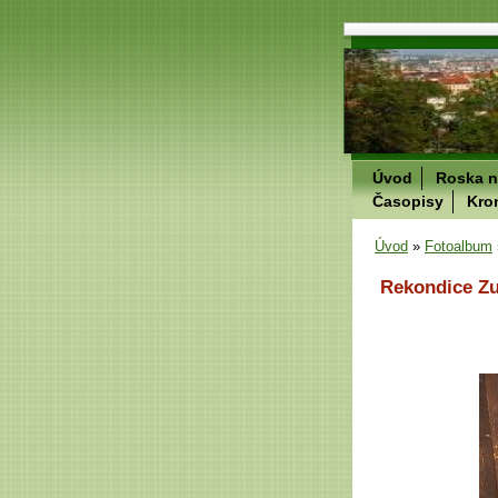
Úvod
Roska n
Časopisy
Kro
Úvod
»
Fotoalbum
Rekondice Zu