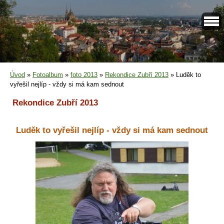
Úvod
»
Fotoalbum
»
foto 2013
»
Rekondice Zubří 2013
»
Luděk to
vyřešil nejlíp - vždy si má kam sednout
Rekondice Zubří 2013
Luděk to vyřešil nejlíp - vždy si má kam sednout