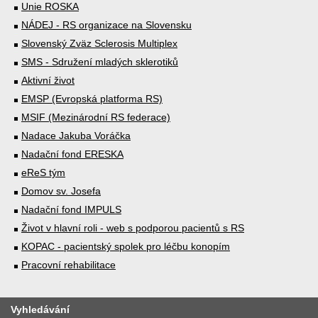
Unie ROSKA
NÁDEJ - RS organizace na Slovensku
Slovenský Zväz Sclerosis Multiplex
SMS - Sdružení mladých sklerotiků
Aktivní život
EMSP (Evropská platforma RS)
MSIF (Mezinárodní RS federace)
Nadace Jakuba Voráčka
Nadační fond ERESKA
eReS tým
Domov sv. Josefa
Nadační fond IMPULS
Život v hlavní roli - web s podporou pacientů s RS
KOPAC - pacientský spolek pro léčbu konopím
Pracovní rehabilitace
Vyhledávání