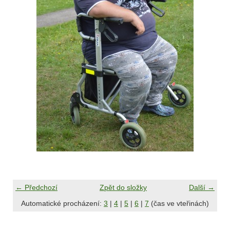
← Předchozí
Zpět do složky
Další →
Automatické procházení:
3
|
4
|
5
|
6
|
7
(čas ve vteřinách)