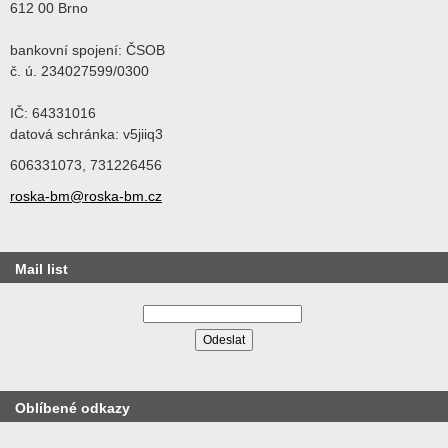
612 00 Brno
bankovní spojení: ČSOB
č. ú. 234027599/0300
IČ: 64331016
datová schránka: v5jiiq3
606331073, 731226456
roska-bm@roska-bm.cz
Mail list
Oblíbené odkazy