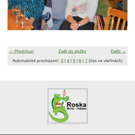
← Předchozí
Zpět do složky
Další →
Automatické procházení:
3
|
4
|
5
|
6
|
7
(čas ve vteřinách)