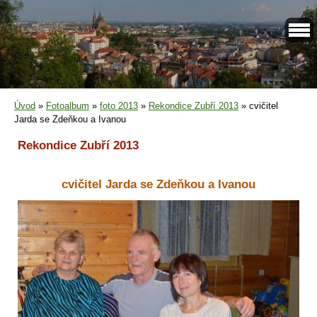
Úvod
»
Fotoalbum
»
foto 2013
»
Rekondice Zubří 2013
»
cvičitel
Jarda se Zdeňkou a Ivanou
Rekondice Zubří 2013
cvičitel Jarda se Zdeňkou a Ivanou