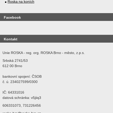
Roska na koních
Facebook
Kontakt
Unie ROSKA - reg. org. ROSKA Brno - město, z.p.s.
Srbská 2741/53
612 00 Brno
bankovní spojení: ČSOB
č. ú. 234027599/0300
IČ: 64331016
datová schránka: v5jiiq3
606331073, 731226456