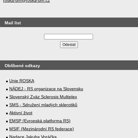
roska-bm@roska-bm.cz
Mail list
Oblíbené odkazy
Unie ROSKA
NÁDEJ - RS organizace na Slovensku
Slovenský Zväz Sclerosis Multiplex
SMS - Sdružení mladých sklerotiků
Aktivní život
EMSP (Evropská platforma RS)
MSIF (Mezinárodní RS federace)
Nadace Jakuba Voráčka