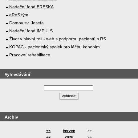
Nadační fond ERESKA
eReS tým
Domov sv. Josefa
Nadační fond IMPULS
Život v hlavní roli - web s podporou pacientů s RS
KOPAC - pacientský spolek pro léčbu konopím
Pracovní rehabilitace
Vyhledávání
Archiv
<<
červen
>>
<<
2026
>>