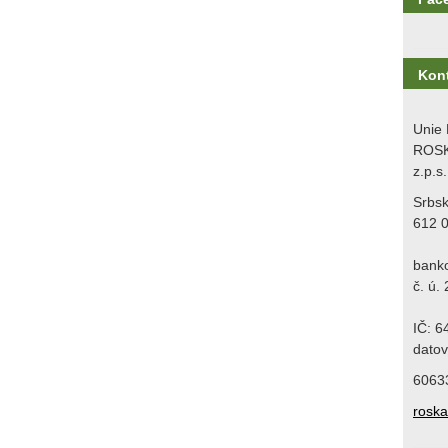
Kon
Unie 
ROSK
z.p.s.
Srbs
612 
bank
č. ú.
IČ: 
datov
6063
rosk