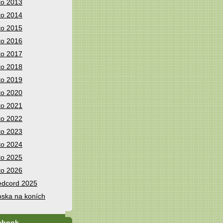
to 2013
to 2014
to 2015
to 2016
to 2017
to 2018
to 2019
to 2020
to 2021
to 2022
to 2023
to 2024
to 2025
to 2026
dcord 2025
ska na koních
ebook