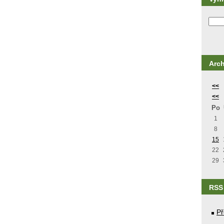
Arch
<<
<<
Po
1
8
15
22
29
RSS
Př