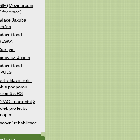
IF (Mezinárodní
 federace)
adace Jakuba
ráčka
dační fond
RESKA
ReS tým
mov sv. Josefa
dační fond
MPULS
vot v hlavní roli -
b s podporou
cientů s RS
PAC - pacientský
olek pro léčbu
onopím
acovní rehabilitace
ledávání