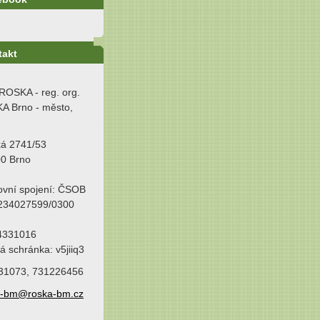
takt
ROSKA - reg. org.
A Brno - město,
ká 2741/53
00 Brno
ovní spojení: ČSOB
 234027599/0300
64331016
á schránka: v5jiiq3
31073, 731226456
a-bm@roska-bm.cz