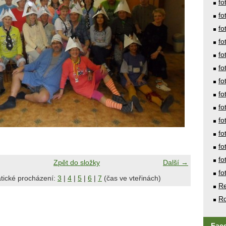
fo
fo
fo
fo
fo
fo
fo
fo
fo
fo
fo
fo
fo
Zpět do složky
Další →
fo
tické procházení:
3
|
4
|
5
|
6
|
7
(čas ve vteřinách)
Re
Ro
Fac