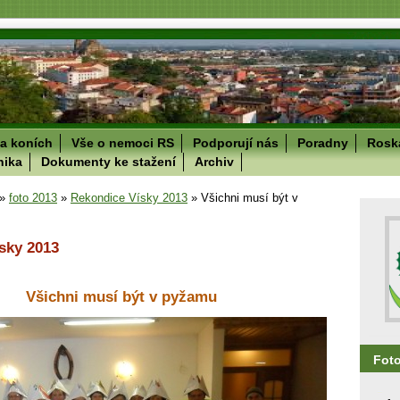
a koních
Vše o nemoci RS
Podporují nás
Poradny
Roska
nika
Dokumenty ke stažení
Archiv
»
foto 2013
»
Rekondice Vísky 2013
»
Všichni musí být v
sky 2013
Všichni musí být v pyžamu
Fot