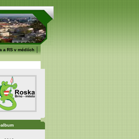
 a RS v médiích
oalbum