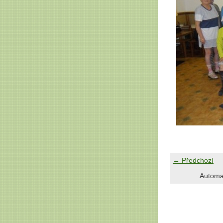
← Předchozí
Automa