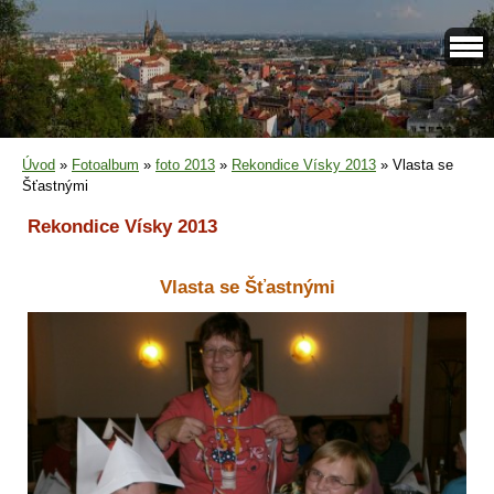
Úvod
»
Fotoalbum
»
foto 2013
»
Rekondice Vísky 2013
»
Vlasta se
Šťastnými
Rekondice Vísky 2013
Vlasta se Šťastnými