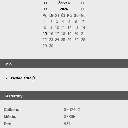
<<
červen
>>
<<
2026
>>
Po
Út
St
Čt
Pá
So
Ne
1
2
3
4
5
6
7
8
9
10
11
12
13
14
15
16
17
18
19
20
21
22
23
24
25
26
27
28
29
30
RSS
Přehled zdrojů
Statistiky
Celkem:
3282462
Měsíc:
37395
Den:
981