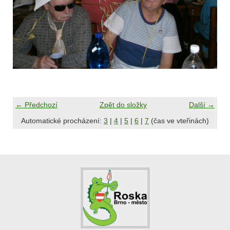
← Předchozí
Zpět do složky
Další →
Automatické procházení:
3
|
4
|
5
|
6
|
7
(čas ve vteřinách)