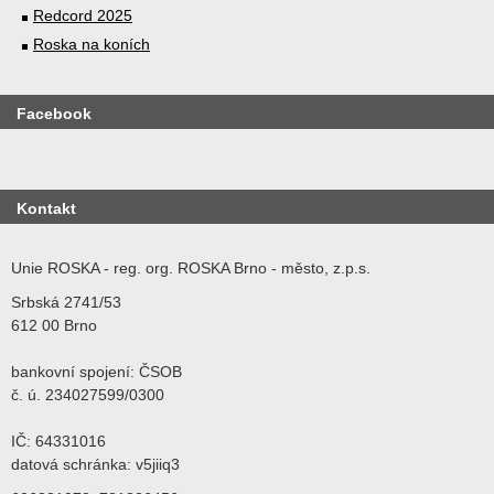
Redcord 2025
Roska na koních
Facebook
Kontakt
Unie ROSKA - reg. org. ROSKA Brno - město, z.p.s.
Srbská 2741/53
612 00 Brno
bankovní spojení: ČSOB
č. ú. 234027599/0300
IČ: 64331016
datová schránka: v5jiiq3