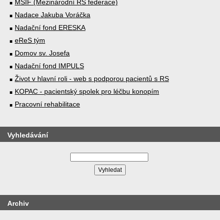
MSIF (Mezinárodní RS federace)
Nadace Jakuba Voráčka
Nadační fond ERESKA
eReS tým
Domov sv. Josefa
Nadační fond IMPULS
Život v hlavní roli - web s podporou pacientů s RS
KOPAC - pacientský spolek pro léčbu konopím
Pracovní rehabilitace
Vyhledávání
Archiv