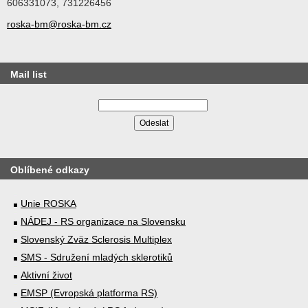
606331073, 731226456
roska-bm@roska-bm.cz
Mail list
Oblíbené odkazy
Unie ROSKA
NÁDEJ - RS organizace na Slovensku
Slovenský Zväz Sclerosis Multiplex
SMS - Sdružení mladých sklerotiků
Aktivní život
EMSP (Evropská platforma RS)