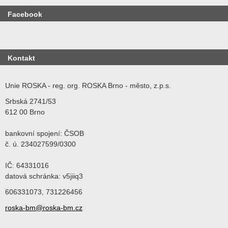
Facebook
Kontakt
Unie ROSKA - reg. org. ROSKA Brno - město, z.p.s.
Srbská 2741/53
612 00 Brno
bankovní spojení: ČSOB
č. ú. 234027599/0300
IČ: 64331016
datová schránka: v5jiiq3
606331073, 731226456
roska-bm@roska-bm.cz