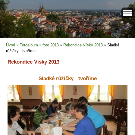
Úvod
»
Fotoalbum
»
foto 2013
»
Rekondice Vísky 2013
»
Sladké
růžičky - tvoříme
Rekondice Vísky 2013
Sladké růžičky - tvoříme