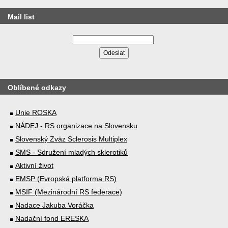
Mail list
Oblíbené odkazy
Unie ROSKA
NÁDEJ - RS organizace na Slovensku
Slovenský Zväz Sclerosis Multiplex
SMS - Sdružení mladých sklerotiků
Aktivní život
EMSP (Evropská platforma RS)
MSIF (Mezinárodní RS federace)
Nadace Jakuba Voráčka
Nadační fond ERESKA