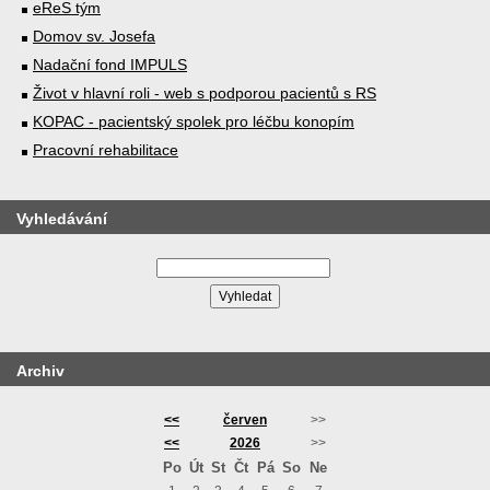
eReS tým
Domov sv. Josefa
Nadační fond IMPULS
Život v hlavní roli - web s podporou pacientů s RS
KOPAC - pacientský spolek pro léčbu konopím
Pracovní rehabilitace
Vyhledávání
Archiv
<<
červen
>>
<<
2026
>>
Po
Út
St
Čt
Pá
So
Ne