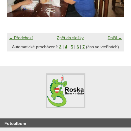
← Předchozí
Zpět do složky
Další →
Automatické procházení:
3
|
4
|
5
|
6
|
7
(čas ve vteřinách)
Fotoalbum