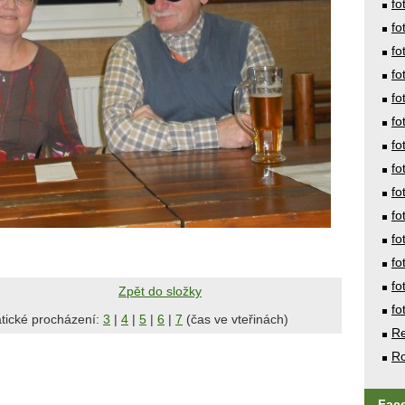
fo
fo
fo
fo
fo
fo
fo
fo
fo
fo
fo
fo
fo
Zpět do složky
fo
tické procházení:
3
|
4
|
5
|
6
|
7
(čas ve vteřinách)
Re
Ro
Fac