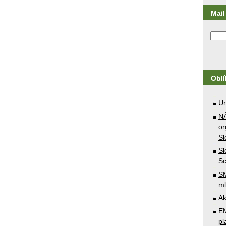
Mail 
Obl
U
N
or
Sl
Sl
Sc
SM
ml
Ak
E
pl