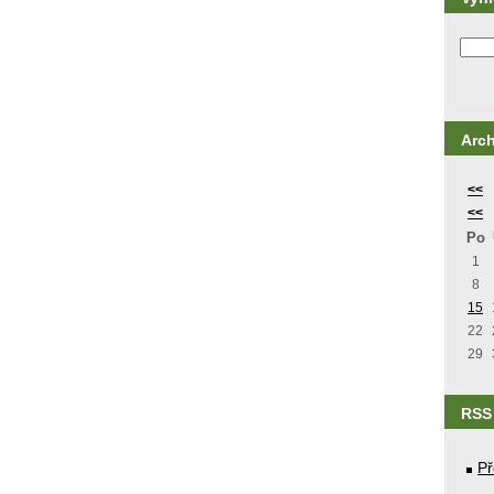
Arch
<<
<<
Po
1
8
15
22
29
RSS
Př