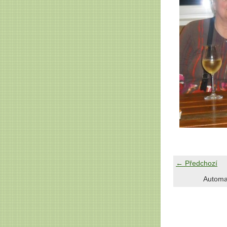
← Předchozí
Automa