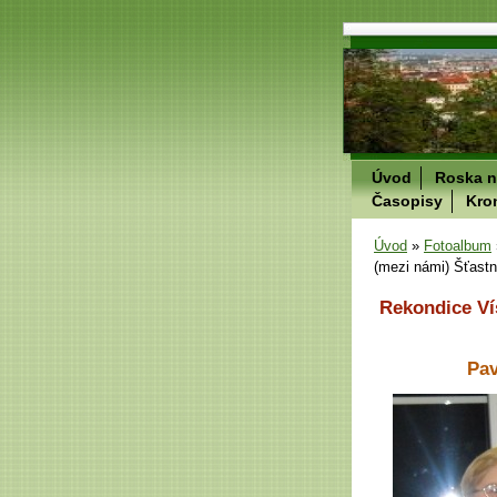
Úvod
Roska n
Časopisy
Kro
Úvod
»
Fotoalbum
(mezi námi) Šťastn
Rekondice Ví
Pav