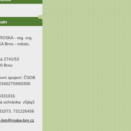
takt
ROSKA - reg. org.
A Brno - město,
ká 2741/53
00 Brno
ovní spojení: ČSOB
 234027599/0300
64331016
á schránka: v5jiiq3
31073, 731226456
a-bm@roska-bm.cz