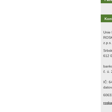
Kon
Unie 
ROSK
z.p.s.
Srbs
612 
bank
č. ú.
IČ: 
datov
6063
rosk