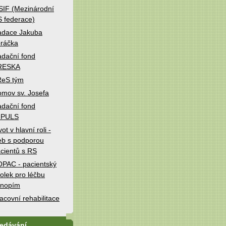
IF (Mezinárodní
 federace)
adace Jakuba
ráčka
dační fond
RESKA
ReS tým
mov sv. Josefa
dační fond
MPULS
vot v hlavní roli -
b s podporou
cientů s RS
PAC - pacientský
olek pro léčbu
onopím
acovní rehabilitace
ledávání