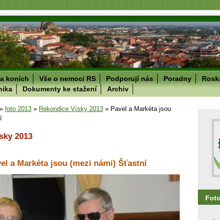
a koních
Vše o nemoci RS
Podporují nás
Poradny
Roska
nika
Dokumenty ke stažení
Archiv
»
foto 2013
»
Rekondice Vísky 2013
»
Pavel a Markéta jsou
í
sky 2013
el a Markéta jsou (mezi námi) Šťastní
Fot