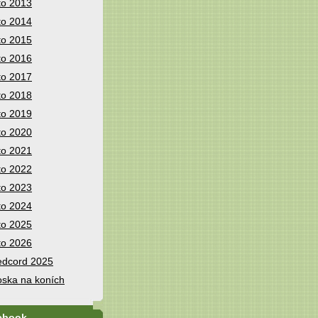
to 2013
to 2014
to 2015
to 2016
to 2017
to 2018
to 2019
to 2020
to 2021
to 2022
to 2023
to 2024
to 2025
to 2026
dcord 2025
ska na koních
ebook