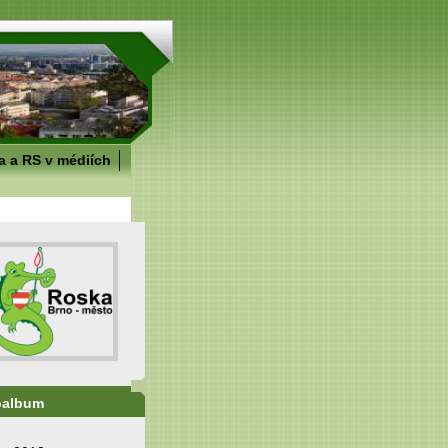
 a RS v médiích
oalbum