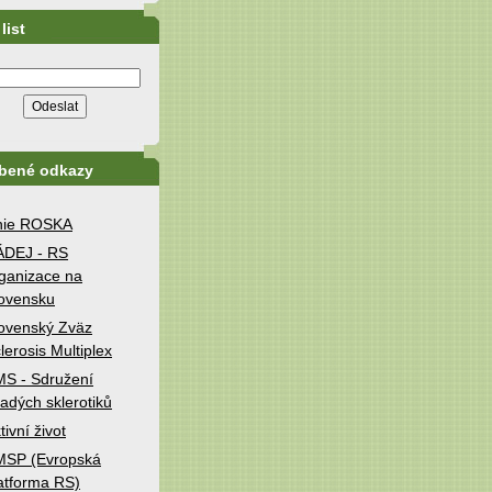
list
íbené odkazy
nie ROSKA
ÁDEJ - RS
ganizace na
ovensku
ovenský Zväz
lerosis Multiplex
S - Sdružení
adých sklerotiků
tivní život
MSP (Evropská
atforma RS)