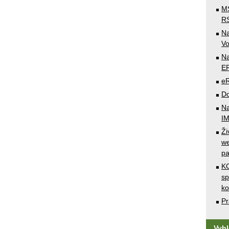
MS
RS
N
Vo
Na
E
e
Do
Na
I
Ži
we
pa
KO
sp
k
Pr
Vyh