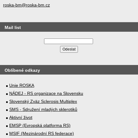
roska-bm@roska-bm.cz
Mail list
Oblíbené odkazy
Unie ROSKA
NÁDEJ - RS organizace na Slovensku
Slovenský Zväz Sclerosis Multiplex
SMS - Sdružení mladých sklerotiků
Aktivní život
EMSP (Evropská platforma RS)
MSIF (Mezinárodní RS federace)