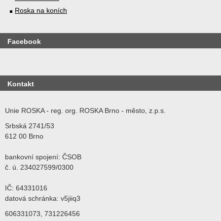
Roska na koních
Facebook
Kontakt
Unie ROSKA - reg. org. ROSKA Brno - město, z.p.s.
Srbská 2741/53
612 00 Brno
bankovní spojení: ČSOB
č. ú. 234027599/0300
IČ: 64331016
datová schránka: v5jiiq3
606331073, 731226456