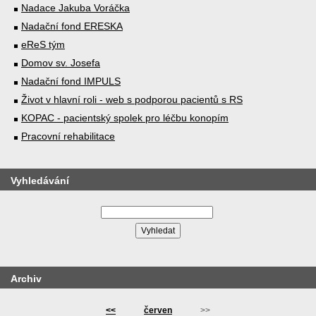
Nadace Jakuba Voráčka
Nadační fond ERESKA
eReS tým
Domov sv. Josefa
Nadační fond IMPULS
Život v hlavní roli - web s podporou pacientů s RS
KOPAC - pacientský spolek pro léčbu konopím
Pracovní rehabilitace
Vyhledávání
Archiv
<<
červen
>>