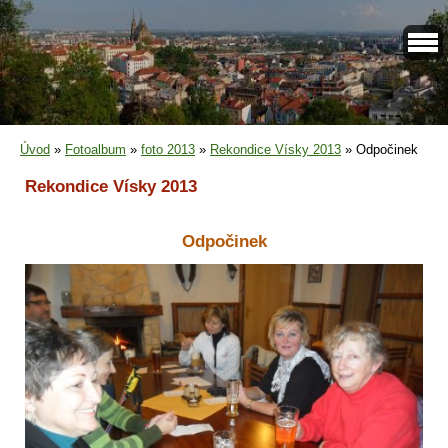
Úvod
»
Fotoalbum
»
foto 2013
»
Rekondice Vísky 2013
»
Odpočinek
Rekondice Vísky 2013
Odpočinek