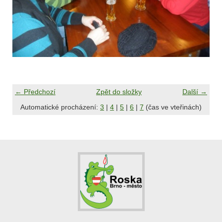
← Předchozí
Zpět do složky
Další →
Automatické procházení:
3
|
4
|
5
|
6
|
7
(čas ve vteřinách)