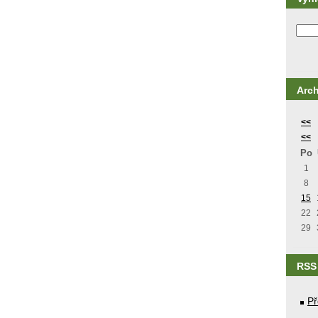
Arch
<<
<<
Po
1
8
15
22
29
RSS
Př