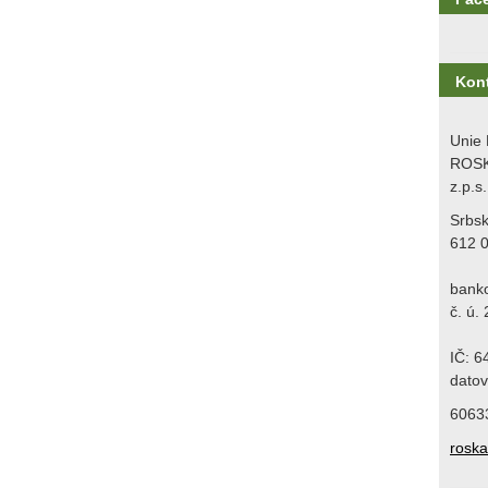
Kon
Unie 
ROSK
z.p.s.
Srbs
612 
bank
č. ú.
IČ: 
datov
6063
rosk