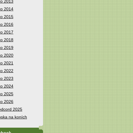
to 2013
to 2014
to 2015
to 2016
to 2017
to 2018
to 2019
to 2020
to 2021
to 2022
to 2023
to 2024
to 2025
to 2026
dcord 2025
ska na koních
ebook