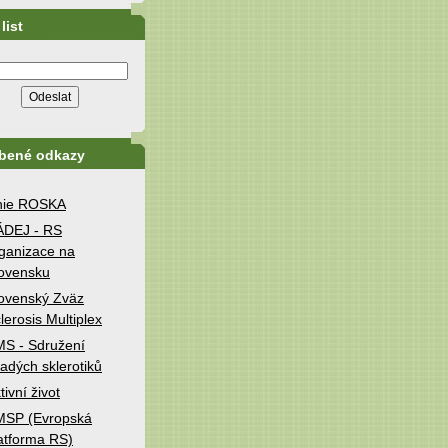
list
íbené odkazy
nie ROSKA
ÁDEJ - RS
ganizace na
ovensku
ovenský Zväz
lerosis Multiplex
S - Sdružení
adých sklerotiků
tivní život
MSP (Evropská
atforma RS)