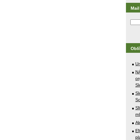
Mail 
Obl
U
N
or
Sl
Sl
Sc
SM
ml
Ak
E
pl