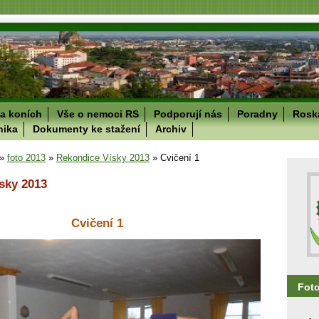
a koních
Vše o nemoci RS
Podporují nás
Poradny
Roska
nika
Dokumenty ke stažení
Archiv
»
foto 2013
»
Rekondice Vísky 2013
»
Cvičení 1
sky 2013
Cvičení 1
Fot