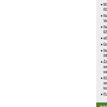
MS
RS
N
Vo
Na
E
e
Do
Na
I
Ži
we
pa
KO
sp
k
Pr
Vyh