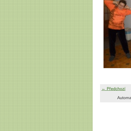
← Předchozí
Automa