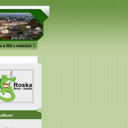
 a RS v médiích
oalbum