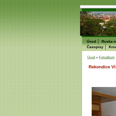
Úvod
Roska n
Časopisy
Kro
Úvod
»
Fotoalbum
Rekondice Ví