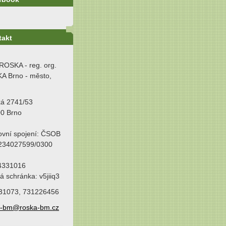
takt
ROSKA - reg. org.
A Brno - město,
ká 2741/53
00 Brno
ovní spojení: ČSOB
 234027599/0300
64331016
á schránka: v5jiiq3
31073, 731226456
a-bm@roska-bm.cz