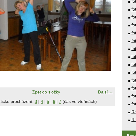
fo
fo
fo
fo
fo
fo
fo
fo
fo
fo
fo
fo
Zpět do složky
Další →
fo
tické procházení:
3
|
4
|
5
|
6
|
7
(čas ve vteřinách)
fo
Re
Ro
Fac