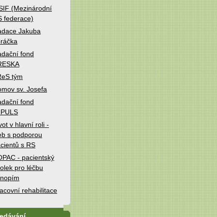
IF (Mezinárodní
 federace)
adace Jakuba
ráčka
dační fond
RESKA
ReS tým
mov sv. Josefa
dační fond
MPULS
vot v hlavní roli -
b s podporou
cientů s RS
PAC - pacientský
olek pro léčbu
onopím
acovní rehabilitace
ledávání