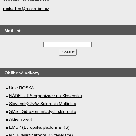
roska-bm@roska-bm.cz
Mail list
Oblíbené odkazy
Unie ROSKA
NÁDEJ - RS organizace na Slovensku
Slovenský Zväz Sclerosis Multiplex
SMS - Sdružení mladých sklerotiků
Aktivní život
EMSP (Evropská platforma RS)
MSIF (Mezinárodní RS federace)