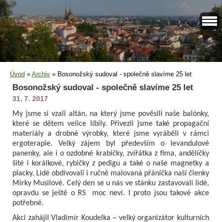
Úvod
»
Archiv
»
Bosonožský sudoval - společně slavíme 25 let
Bosonožský sudoval - společně slavíme 25 let
31. 7. 2017
My jsme si vzali altán, na který jsme pověsili naše balónky,
které se dětem velice líbily. Přivezli jsme také propagační
materiály a drobné výrobky, které jsme vyráběli v rámci
ergoterapie. Velký zájem byl především o levandulové
panenky, ale i o ozdobné krabičky, zvířátka z fima, andělíčky
šité i korálkové, rybičky z pedigu a také o naše magnetky a
placky. Lidé obdivovali i ručně malovaná přáníčka naší členky
Mirky Musilové. Celý den se u nás ve stánku zastavovali lidé,
opravdu se ještě o RS moc neví. I proto jsou takové akce
potřebné.
Akci zahájil Vladimír Koudelka – velký organizátor kulturních