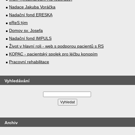
Nadace Jakuba Voráčka
Nadační fond ERESKA
eReS tým
Domov sv. Josefa
Nadační fond IMPULS
Život v hlavní roli - web s podporou pacientů s RS
KOPAC - pacientský spolek pro léčbu konopím
Pracovní rehabilitace
Vyhledávání
Archiv