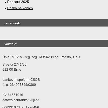
Redcord 2025
Roska na koních
Facebook
Kontakt
Unie ROSKA - reg. org. ROSKA Brno - město, z.p.s.
Srbská 2741/53
612 00 Brno
bankovní spojení: ČSOB
č. ú. 234027599/0300
IČ: 64331016
datová schránka: v5jiiq3
606331073, 731226456