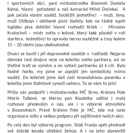
i sportovních akcí, paní místostarostka Bosonoh Daniela
Kalná, hlavní pořadatel a náš kamarád Miloš Dočekal. A
pak začala vlastní soutěž. Soutěžili jednotlivci – muži, ženy,
muži Oldboys i oblíbené pivní štafety, kde na řádné vypití
tupláku piva dohlížel hlavní rozhodčí Krtek – Miroslav
Kratochvíl – mistr světa v kolové, který také působil v roli
startéra. Jednotlivci to opravdu berou soutěžně a časy kolem
15 – 20 vteřin jsou obdivuhodné.
Diváci se bavili i při doprovodné soutěže v rudliádě. Nejprve
dámská část dvojice veze na kolečku svého partnera, asi ve
třetině trati se vymění a on vytlačí partnerku až k cíli. Bylo
hodně horko, my jsme se zapojili jen symbolicky mimo
soutěž. Do koleček jsme dali naši levandulovou panenku a
kolečka jsme štafetově vyvezli nahoru. To se nám to jelo!
Přišla nás podpořit i místostarostka MČ Brno, Královo Pole
Marie Tulková, se kterou pan Koudelka udělal i malý
rozhovor především o nás, ale i o výborné atmosféře
v Bosonohách. Právě Královo Pole je MČ, kde má naše
organizace sídlo a velkou podporu při zajišťování našich akcí.
Po celý den byl výborný program. Silák Franta opět předvedl
své silácké kousky ohýbání železa. A i na jeho stanovišti