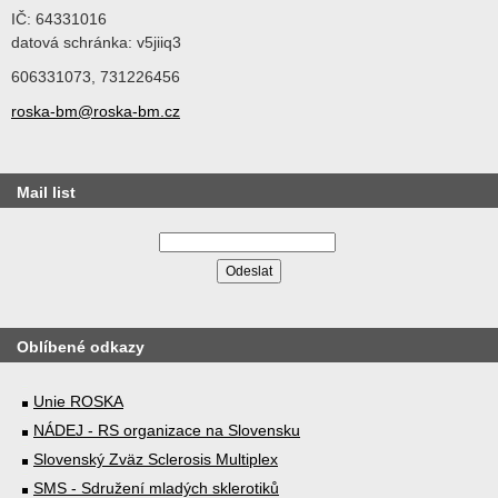
IČ: 64331016
datová schránka: v5jiiq3
606331073, 731226456
roska-bm@roska-bm.cz
Mail list
Oblíbené odkazy
Unie ROSKA
NÁDEJ - RS organizace na Slovensku
Slovenský Zväz Sclerosis Multiplex
SMS - Sdružení mladých sklerotiků