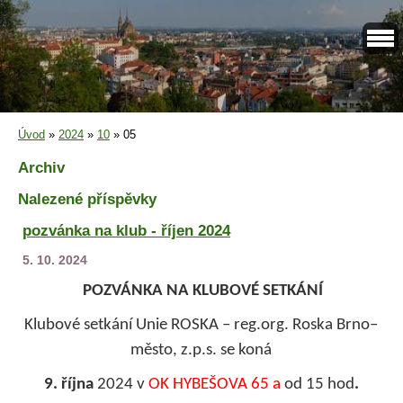
Úvod
»
2024
»
10
»
05
Archiv
Nalezené příspěvky
pozvánka na klub - říjen 2024
5. 10. 2024
POZVÁNKA NA KLUBOVÉ SETKÁNÍ
Klubové setkání Unie ROSKA – reg.org. Roska Brno–
město, z.p.s. se koná
9. října
2024 v
OK HYBEŠOVA 65 a
od 15 hod
.