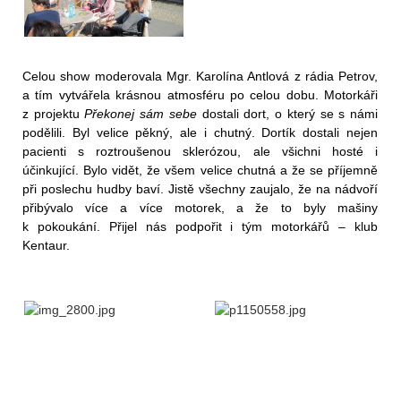
Celou show moderovala Mgr. Karolína Antlová z rádia Petrov,
a tím vytvářela krásnou atmosféru po celou dobu. Motorkáři
z projektu
Překonej sám sebe
dostali dort, o který se s námi
podělili. Byl velice pěkný, ale i chutný. Dortík dostali nejen
pacienti s roztroušenou sklerózou, ale všichni hosté i
účinkující. Bylo vidět, že všem velice chutná a že se příjemně
při poslechu hudby baví. Jistě všechny zaujalo, že na nádvoří
přibývalo více a více motorek, a že to byly mašiny
k pokoukání. Přijel nás podpořit i tým motorkářů – klub
Kentaur.