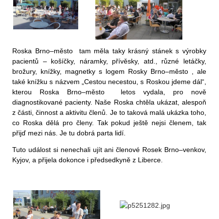
Roska Brno–město tam měla taky krásný stánek s výrobky
pacientů – košíčky, náramky, přívěsky, atd., různé letáčky,
brožury, knížky, magnetky s logem Rosky Brno–město , ale
také knížku s názvem „Cestou necestou, s Roskou jdeme dál“,
kterou Roska Brno–město letos vydala, pro nově
diagnostikované pacienty. Naše Roska chtěla ukázat, alespoň
z části, činnost a aktivitu členů. Je to taková malá ukázka toho,
co Roska dělá pro členy. Tak pokud ještě nejsi členem, tak
přijď mezi nás. Je tu dobrá parta lidí.
Tuto událost si nenechali ujít ani členové Rosek Brno–venkov,
Kyjov, a přijela dokonce i předsedkyně z Liberce.