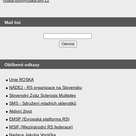
roska-bm@roska-bm.cz
Mail list
Oblíbené odkazy
Unie ROSKA
NÁDEJ - RS organizace na Slovensku
Slovenský Zväz Sclerosis Multiplex
SMS - Sdružení mladých sklerotiků
Aktivní život
EMSP (Evropská platforma RS)
MSIF (Mezinárodní RS federace)
Nadace Jakuba Voráčka