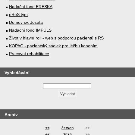
Nadační fond ERESKA
eReS tým
Domov sv. Josefa
Nadační fond IMPULS
Život v hlavní roli - web s podporou pacientů s RS
KOPAC - pacientský spolek pro léčbu konopím
Pracovní rehabilitace
Vyhledávání
Archiv
<<
červen
>>
<<
2026
>>