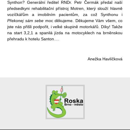
Synthon? Generální ředitel RNDr. Petr Čermák předal naší
předsedkyni rehabilitační přístroj Motren, který slouží hlavně
vozíčkářům a imobilním pacientům, za což Synthonu i
Překonej sám sebe
moc děkujeme. Děkujeme Vám všem, co
jste nás přišli podpořit, i velké skupině motorkářů. Díky! Takže
na start 3,2,1 a spanilá jízda na motocyklech na brněnskou
přehradu k hotelu Santon….
Anežka Havlíčková