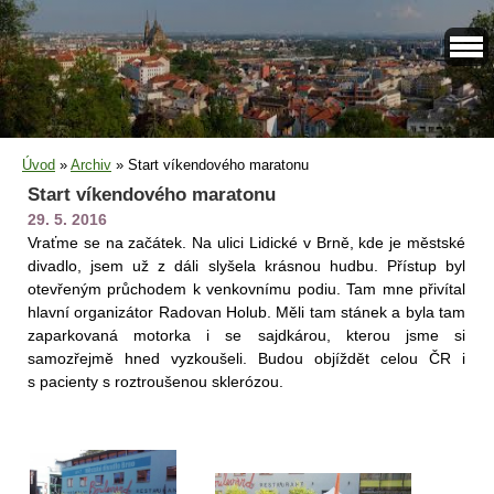
Úvod
»
Archiv
»
Start víkendového maratonu
Start víkendového maratonu
29. 5. 2016
Vraťme se na začátek. Na ulici Lidické v Brně, kde je městské
divadlo, jsem už z dáli slyšela krásnou hudbu. Přístup byl
otevřeným průchodem k venkovnímu podiu. Tam mne přivítal
hlavní organizátor Radovan Holub. Měli tam stánek a byla tam
zaparkovaná motorka i se sajdkárou, kterou jsme si
samozřejmě hned vyzkoušeli. Budou objíždět celou ČR i
s pacienty s roztroušenou sklerózou.