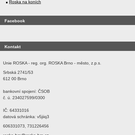
Roska na koních
Facebook
Kontakt
Unie ROSKA - reg. org. ROSKA Brno - město, z.p.s.
Srbská 2741/53
612 00 Brno
bankovní spojení: ČSOB
č. ú. 234027599/0300
IČ: 64331016
datová schránka: v5jiiq3
606331073, 731226456