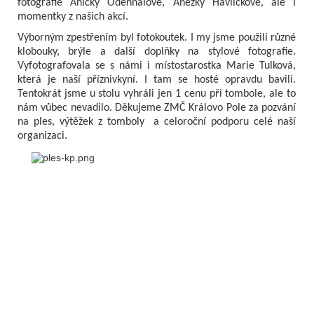
fotografie Aničky Odehnalové, Anežky Havlíčkové, ale i
momentky z našich akcí.
Výborným zpestřením byl fotokoutek. I my jsme použili různé
klobouky, brýle a další doplňky na stylové fotografie.
Vyfotografovala se s námi i místostarostka Marie Tulková,
která je naší příznivkyní. I tam se hosté opravdu bavili.
Tentokrát jsme u stolu vyhráli jen 1 cenu při tombole, ale to
nám vůbec nevadilo. Děkujeme ZMČ Královo Pole za pozvání
na ples, výtěžek z tomboly a celoroční podporu celé naší
organizaci.