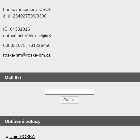
bankovní spojení: ČSOB
č. ú. 234027599/0300
IČ: 64331016
datová schránka: v5jiiq3
606331073, 731226456
roska-bm@roska-bm.cz
Mail list
Oblíbené odkazy
Unie ROSKA