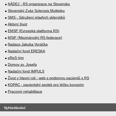
NÁDEJ - RS organizace na Slovensku
Slovenský Zväz Sclerosis Multiplex
SMS - Sdružení mladých sklerotiků
Aktivní život
EMSP (Evropská platforma RS)
MSIF (Mezinárodní RS federace)
Nadace Jakuba Voráčka
Nadační fond ERESKA
eReS tým
Domov sv. Josefa
Nadační fond IMPULS
Život v hlavní roli - web s podporou pacientů s RS
KOPAC - pacientský spolek pro léčbu konopím
Pracovní rehabilitace
Vyhledávání