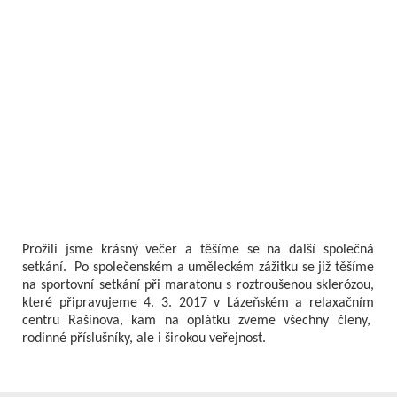
Prožili jsme krásný večer a těšíme se na další společná
setkání. Po společenském a uměleckém zážitku se již těšíme
na sportovní setkání při maratonu s roztroušenou sklerózou,
které připravujeme 4. 3. 2017 v Lázeňském a relaxačním
centru
Rašínova, kam na oplátku zveme všechny členy,
rodinné příslušníky, ale i širokou veřejnost.