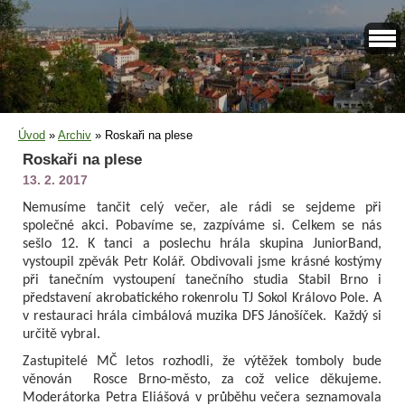
Úvod
»
Archiv
»
Roskaři na plese
Roskaři na plese
13. 2. 2017
Nemusíme tančit celý večer, ale rádi se sejdeme při
společné akci. Pobavíme se, zazpíváme si. Celkem se nás
sešlo 12. K tanci a poslechu hrála skupina JuniorBand,
vystoupil zpěvák Petr Kolář. Obdivovali jsme krásné kostýmy
při tanečním vystoupení tanečního studia Stabil Brno i
představení akrobatického rokenrolu TJ Sokol Královo Pole. A
v restauraci hrála cimbálová muzika DFS Jánošíček. Každý si
určitě vybral.
Zastupitelé MČ letos rozhodli, že výtěžek tomboly bude
věnován Rosce Brno-město, za což velice děkujeme.
Moderátorka Petra Eliášová v průběhu večera seznamovala