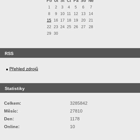
Po
Út
St
Čt
Pá
So
Ne
1
2
3
4
5
6
7
8
9
10
11
12
13
14
15
16
17
18
19
20
21
22
23
24
25
26
27
28
29
30
RSS
Přehled zdrojů
Statistiky
Celkem:
3285842
Měsíc:
27810
Den:
1178
Online:
10