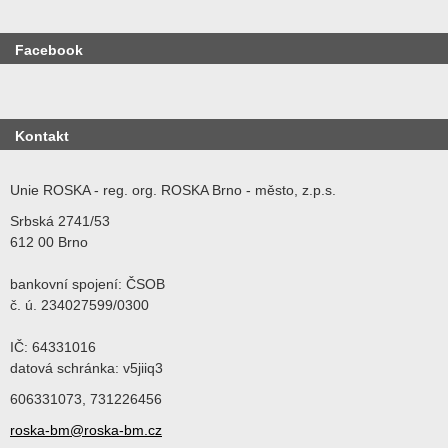
Facebook
Kontakt
Unie ROSKA - reg. org. ROSKA Brno - město, z.p.s.
Srbská 2741/53
612 00 Brno
bankovní spojení: ČSOB
č. ú. 234027599/0300
IČ: 64331016
datová schránka: v5jiiq3
606331073, 731226456
roska-bm@roska-bm.cz