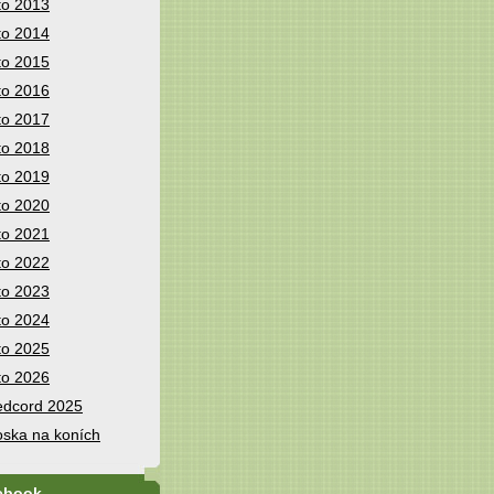
to 2013
to 2014
to 2015
to 2016
to 2017
to 2018
to 2019
to 2020
to 2021
to 2022
to 2023
to 2024
to 2025
to 2026
dcord 2025
ska na koních
ebook