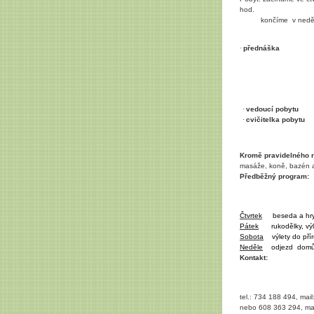
hod.
končíme
v nedě
·
přednáška
M
·
vedoucí pobytu
·
cvičitelka pobytu
Kromě pravidelného r
masáže, koně, bazén a
Předběžný program:
Čtvrtek
beseda a hr
Pátek
rukodělky, v
Sobota
výlety do př
Neděle
odjezd
dom
Kontakt:
tel.: 734 188 494, mail
nebo 608 363 294, mai