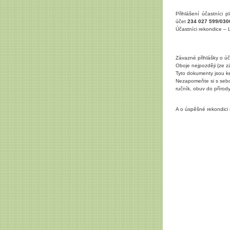
Přihlášení účastníci 
účet
234 027 599/030
Účastníci rekondice – 
Závazné přihlášky o úč
Oboje nejpozději (ze z
Tyto dokumenty jsou k
Nezapomeňte si s sebou
ručník, obuv do přírody
A o úspěšné rekondici 