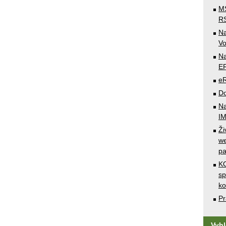
MS
RS
N
Vo
Na
E
e
Do
Na
I
Ži
we
pa
KO
sp
k
Pr
Vyh