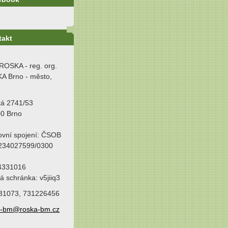
takt
ROSKA - reg. org.
A Brno - město,
ká 2741/53
00 Brno
ovní spojení: ČSOB
 234027599/0300
64331016
á schránka: v5jiiq3
31073, 731226456
a-bm@roska-bm.cz