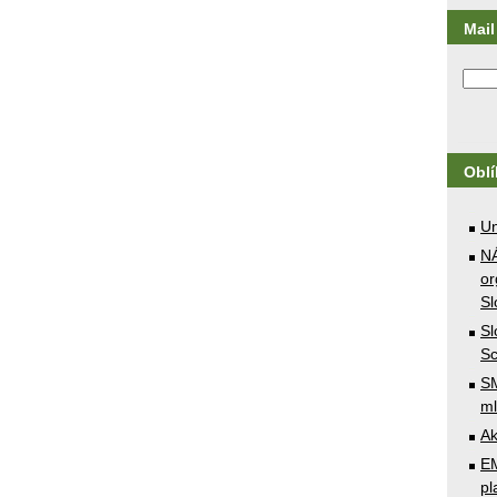
Mail 
Obl
U
N
or
Sl
Sl
Sc
SM
ml
Ak
E
pl