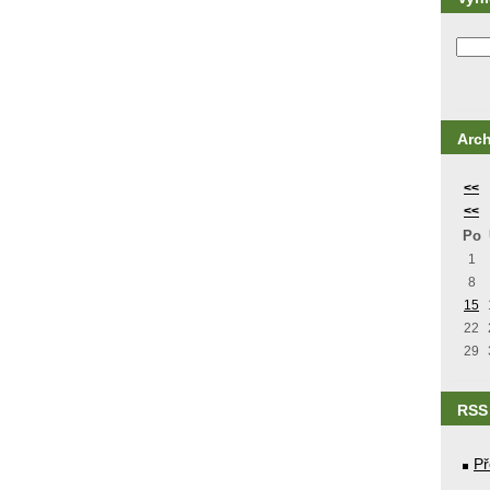
Arch
<<
<<
Po
1
8
15
22
29
RSS
Př