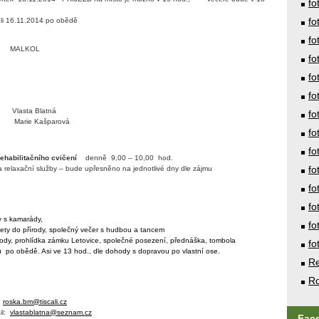
fo
fo
li
16.11.2014 po obědě
fo
ALKOL
fo
fo
fo
Vlasta Blatná
fo
Marie Kašparová
fo
fo
ehabilitačního cvičení
denně
9,00 – 10,00
hod.
fo
 relaxační služby – bude upřesněno na jednotlivé dny dle zájmu
fo
fo
y s kamarády,
fo
ýlety do přírody, společný večer s hudbou a tancem
írody, prohlídka zámku Letovice, společné posezení, přednáška,
tombola
fo
ů
po obědě. Asi ve 13 hod., dle dohody s dopravou po vlastní ose.
Re
Ro
:
roska.bm@tiscali.cz
l:
vlastablatna@seznam.cz
Fac