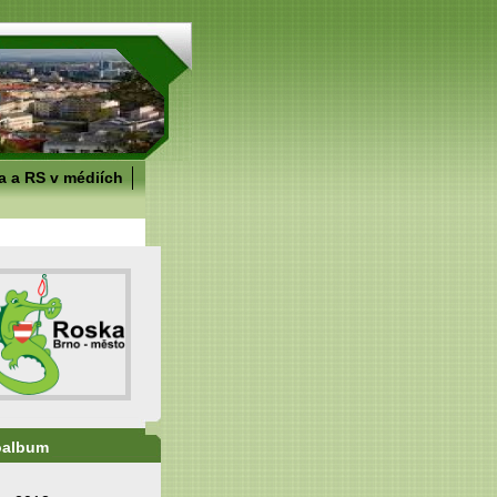
 a RS v médiích
oalbum