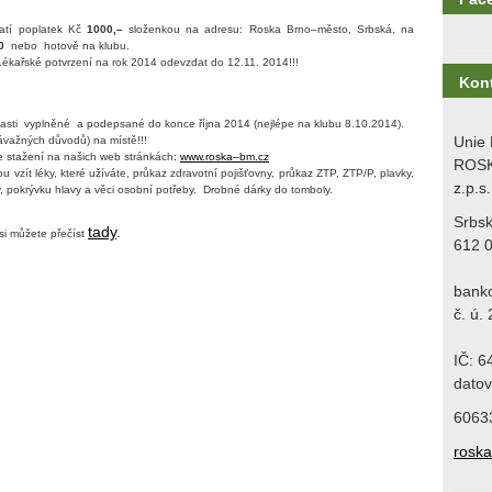
platí poplatek Kč
1000,–
složenkou na adresu: Roska Brno–město, Srbská, na
0
nebo
hotově na klubu.
Lékařské potvrzení na rok 2014 odevzdat do 12.11. 2014!!!
Kon
asti
vyplněné
a podepsané do konce října 2014 (nejlépe na klubu 8.10.2014).
Unie 
ávažných důvodů) na místě!!!
e stažení na našich web stránkách
:
www.roska–bm.cz
ROSK
 vzít léky, které užíváte, průkaz zdravotní pojišťovny, průkaz ZTP, ZTP/P, plavky,
z.p.s.
, pokrývku hlavy a věci osobní potřeby.
Drobné dárky do tomboly.
Srbs
tady
.
si můžete přečíst
612 
bank
č. ú.
IČ: 
datov
6063
rosk