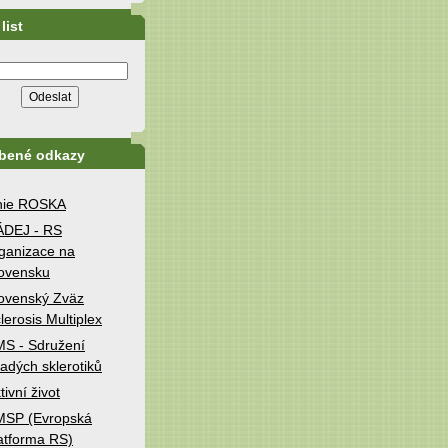
list
íbené odkazy
nie ROSKA
ÁDEJ - RS
ganizace na
ovensku
ovenský Zväz
lerosis Multiplex
S - Sdružení
adých sklerotiků
tivní život
MSP (Evropská
atforma RS)