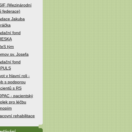
IF (Mezinárodní
 federace)
adace Jakuba
ráčka
dační fond
RESKA
ReS tým
mov sv. Josefa
dační fond
MPULS
vot v hlavní roli -
b s podporou
cientů s RS
PAC - pacientský
olek pro léčbu
onopím
acovní rehabilitace
ledávání