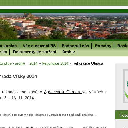
a koních
Vše o nemoci RS
Podporují nás
Poradny
Roska
nika
Dokumenty ke stažení
Archiv
kondice - archiv
»
2014
»
Rekondice 2014
»
Rekondice Ohrada
rada Vísky 2014
ní rekondice se koná v
Agrocentru Ohrada
ve Vískách u
 13. - 16. 11. 2014.
Fot
po vlastní ose autem nebo vlakem do Letovic (odvoz z nádraží
zajistíme
–
rtek
13.11.2014
PŘÍJEZD na místo je možno v 15 hod.,
večeře bude v 18