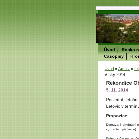
Úvod
Roska n
Časopisy
Kro
Úvod
»
Archiv
»
re
Vísky 2014
Rekondice Oh
5. 11. 2014
Poslední letoš
Letovic v termínu
Propozice:
Doprava: individuální 
vyznačte v přihlášce).
Pobyt:
začínáme ve čtv