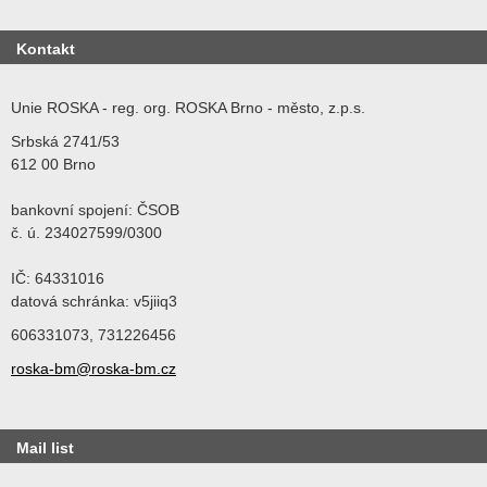
Kontakt
Unie ROSKA - reg. org. ROSKA Brno - město, z.p.s.
Srbská 2741/53
612 00 Brno
bankovní spojení: ČSOB
č. ú. 234027599/0300
IČ: 64331016
datová schránka: v5jiiq3
606331073, 731226456
roska-bm@roska-bm.cz
Mail list