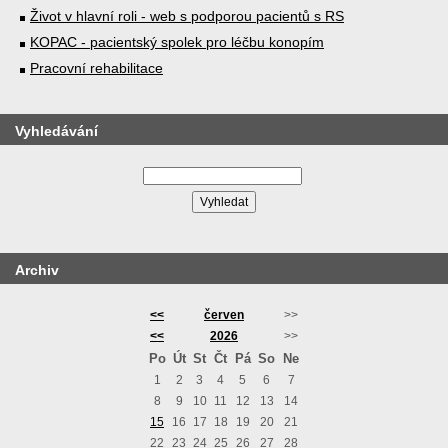
Život v hlavní roli - web s podporou pacientů s RS
KOPAC - pacientský spolek pro léčbu konopím
Pracovní rehabilitace
Vyhledávání
Archiv
<<
červen
>>
<<
2026
>>
Po
Út
St
Čt
Pá
So
Ne
1
2
3
4
5
6
7
8
9
10
11
12
13
14
15
16
17
18
19
20
21
22
23
24
25
26
27
28