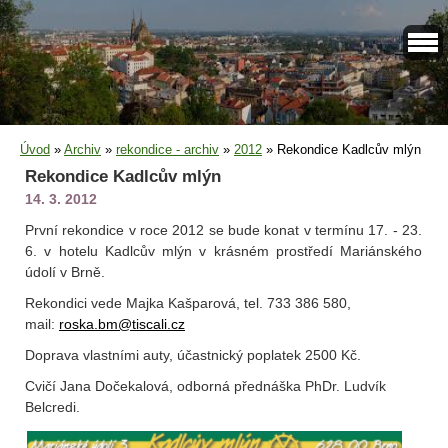
Úvod
»
Archiv
»
rekondice - archiv
»
2012
»
Rekondice Kadlcův mlýn
Rekondice Kadlcův mlýn
14. 3. 2012
První rekondice v roce 2012 se bude konat v termínu 17. - 23.
6. v hotelu Kadlcův mlýn v krásném prostředí Mariánského
údolí v Brně.
Rekondici vede Majka Kašparová, tel. 733 386 580,
mail:
roska.bm@tiscali.cz
Doprava vlastními auty, účastnický poplatek 2500 Kč.
Cvičí Jana Dočekalová, odborná přednáška PhDr. Ludvík
Belcredi.